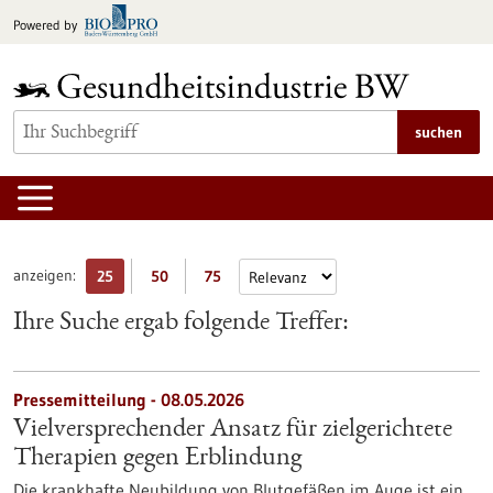
zum
Powered by
Inhalt
springen
suchen
anzeigen:
25
50
75
Ihre Suche ergab folgende Treffer:
Pressemitteilung - 08.05.2026
Vielversprechender Ansatz für zielgerichtete
Therapien gegen Erblindung
Die krankhafte Neubildung von Blutgefäßen im Auge ist ein