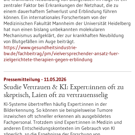
zentraler Faktor bei Erkrankungen der Netzhaut, die zu
einem dauerhaftem Sehverlust und Erblindung führen
können. Ein internationales Forscherteam von der
Medizinischen Fakultät Mannheim der Universität Heidelberg
hat nun einen bislang unbekannten molekularen
Mechanismus aufgeklärt, der zur krankhaften Neubildung
von Blutgefäßen im Auge beiträgt.
https://www.gesundheitsindustrie-
bw.de/fachbeitrag/pm/vielversprechender-ansatz-fuer-
zielgerichtete-therapien-gegen-erblindung
Pressemitteilung - 11.05.2026
Studie Vertrauen & KI: Expert:innen oft zu
skeptisch, Laien oft zu vertrauensselig
KI-Systeme übertreffen häufig Expert:innen in der
Bilderkennung. So können sie beispielsweise Tumore
inzwischen oft schneller erkennen als ausgebildetes
Fachpersonal. Trotzdem sind Expert:innen in Medizin und
anderen Entscheidungskontexten im Gebrauch von KI
zögerlich, so die Ergebnisse der Forschung von