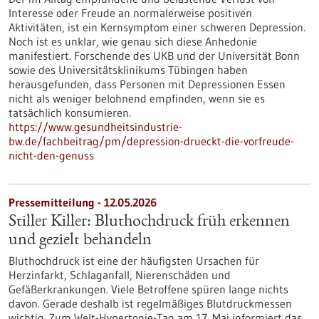
Interesse oder Freude an normalerweise positiven
Aktivitäten, ist ein Kernsymptom einer schweren Depression.
Noch ist es unklar, wie genau sich diese Anhedonie
manifestiert. Forschende des UKB und der Universität Bonn
sowie des Universitätsklinikums Tübingen haben
herausgefunden, dass Personen mit Depressionen Essen
nicht als weniger belohnend empfinden, wenn sie es
tatsächlich konsumieren.
https://www.gesundheitsindustrie-
bw.de/fachbeitrag/pm/depression-drueckt-die-vorfreude-
nicht-den-genuss
Pressemitteilung - 12.05.2026
Stiller Killer: Bluthochdruck früh erkennen
und gezielt behandeln
Bluthochdruck ist eine der häufigsten Ursachen für
Herzinfarkt, Schlaganfall, Nierenschäden und
Gefäßerkrankungen. Viele Betroffene spüren lange nichts
davon. Gerade deshalb ist regelmäßiges Blutdruckmessen
wichtig. Zum Welt-Hypertonie-Tag am 17. Mai informiert das