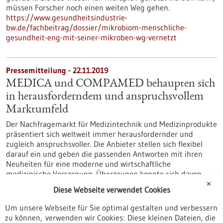
müssen Forscher noch einen weiten Weg gehen.
https://www.gesundheitsindustrie-
bw.de/fachbeitrag/dossier/mikrobiom-menschliche-
gesundheit-eng-mit-seiner-mikroben-wg-vernetzt
Pressemitteilung - 22.11.2019
MEDICA und COMPAMED behaupten sich
in herausforderndem und anspruchsvollem
Marktumfeld
Der Nachfragemarkt für Medizintechnik und Medizinprodukte
präsentiert sich weltweit immer herausfordernder und
zugleich anspruchsvoller. Die Anbieter stellen sich flexibel
darauf ein und geben die passenden Antworten mit ihren
Neuheiten für eine moderne und wirtschaftliche
medizinische Versorgung. Überzeugen konnte sich davon
jeder in Düsseldorf im Rahmen der weltgrößten
✕
Diese Webseite verwendet Cookies
Medizinmesse MEDICA sowie der führenden Fachmesse für
den Zuliefermarkt der…
Um unsere Webseite für Sie optimal gestalten und verbessern
https://www.gesundheitsindustrie-
zu können, verwenden wir Cookies: Diese kleinen Dateien, die