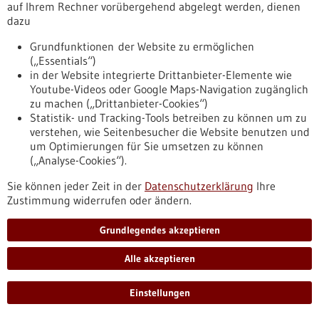
bw.de/fachbeitrag/pm/medica-und-compamed-behaupten-
auf Ihrem Rechner vorübergehend abgelegt werden, dienen
sich-herausforderndem-und-anspruchsvollem-marktumfeld
dazu
Grundfunktionen der Website zu ermöglichen
(„Essentials“)
Fachbeitrag - 18.11.2019
in der Website integrierte Drittanbieter-Elemente wie
Youtube-Videos oder Google Maps-Navigation zugänglich
zu machen („Drittanbieter-Cookies“)
Statistik- und Tracking-Tools betreiben zu können um zu
verstehen, wie Seitenbesucher die Website benutzen und
um Optimierungen für Sie umsetzen zu können
(„Analyse-Cookies“).
Forschenden gelingt Verjüngung des
Sie können jeder Zeit in der
Datenschutzerklärung
Ihre
Immunsystems im Tiermodell
Zustimmung widerrufen oder ändern.
Stammzellen altern. Auch das menschliche Immunsystem
Grundlegendes akzeptieren
verliert mit steigendem Alter an Schlagkraft. Da alle
Immunzellen von blutbildenden Stammzellen abstammen,
Alle akzeptieren
liegt es nahe, die Schwächung des Immunsystems
(Immunseneszenz) mit der Alterung dieser Stammzellen in
Verbindung zu bringen. Ulmer Stammzellforscher und
Einstellungen
Immunologen haben diese Verbindung in einem neuen