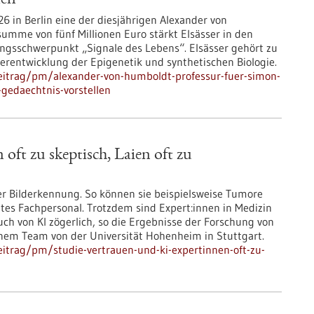
len“
6 in Berlin eine der diesjährigen Alexander von
umme von fünf Millionen Euro stärkt Elsässer in den
gsschwerpunkt „Signale des Lebens“. Elsässer gehört zu
erentwicklung der Epigenetik und synthetischen Biologie.
eitrag/pm/alexander-von-humboldt-professur-fuer-simon-
-gedaechtnis-vorstellen
oft zu skeptisch, Laien oft zu
er Bilderkennung. So können sie beispielsweise Tumore
etes Fachpersonal. Trotzdem sind Expert:innen in Medizin
 von KI zögerlich, so die Ergebnisse der Forschung von
einem Team von der Universität Hohenheim in Stuttgart.
itrag/pm/studie-vertrauen-und-ki-expertinnen-oft-zu-