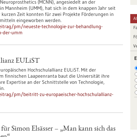
Neuroprosthetics (MCNN), angesiedelt an der
zin Mannheim (UMM), hat sich in dem knappen Jahr seit
 kurzen Zeit konnten für zwei Projekte Förderungen in
A
tmitteln eingeworben werden.
eitrag/pm/neueste-technologie-zur-behandlung-
F
on-der-umm
F
V
E
allianz EULiST
 europäischen Hochschulallianz EULiST. Mit der
 finnischen Laapeenranta baut die Universität ihre
re Expertise an der Schnittstelle von Technologie,
in.
itrag/pm/beitritt-zu-europaeischer-hochschulallianz-
für Simon Elsässer – „Man kann sich das