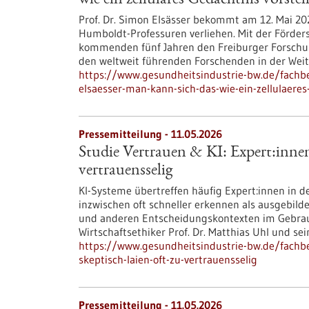
wie ein zelluläres Gedächtnis vorstel
Prof. Dr. Simon Elsässer bekommt am 12. Mai 202
Humboldt-Professuren verliehen. Mit der Förders
kommenden fünf Jahren den Freiburger Forschun
den weltweit führenden Forschenden in der Weit
https://www.gesundheitsindustrie-bw.de/fachb
elsaesser-man-kann-sich-das-wie-ein-zellulaeres
Pressemitteilung - 11.05.2026
Studie Vertrauen & KI: Expert:innen 
vertrauensselig
KI-Systeme übertreffen häufig Expert:innen in d
inzwischen oft schneller erkennen als ausgebild
und anderen Entscheidungskontexten im Gebrauch
Wirtschaftsethiker Prof. Dr. Matthias Uhl und s
https://www.gesundheitsindustrie-bw.de/fachbe
skeptisch-laien-oft-zu-vertrauensselig
Pressemitteilung - 11.05.2026