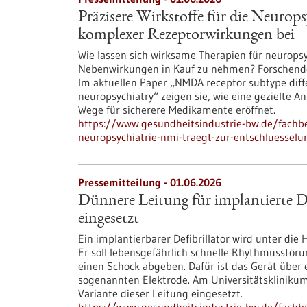
Präzisere Wirkstoffe für die Neurop
komplexer Rezeptorwirkungen bei
Wie lassen sich wirksame Therapien für neurop
Nebenwirkungen in Kauf zu nehmen? Forschende 
Im aktuellen Paper „NMDA receptor subtype differe
neuropsychiatry“ zeigen sie, wie eine gezielte
Wege für sicherere Medikamente eröffnet.
https://www.gesundheitsindustrie-bw.de/fachbe
neuropsychiatrie-nmi-traegt-zur-entschluessel
Pressemitteilung - 01.06.2026
Dünnere Leitung für implantierte De
eingesetzt
Ein implantierbarer Defibrillator wird unter di
Er soll lebensgefährlich schnelle Rhythmusstör
einen Schock abgeben. Dafür ist das Gerät über
sogenannten Elektrode. Am Universitätskliniku
Variante dieser Leitung eingesetzt.