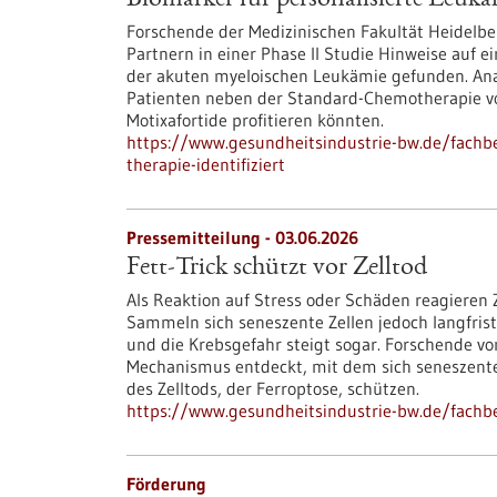
Biomarker für personalisierte Leukäm
Forschende der Medizinischen Fakultät Heidelb
Partnern in einer Phase II Studie Hinweise auf e
der akuten myeloischen Leukämie gefunden. Ana
Patienten neben der Standard-Chemotherapie v
Motixafortide profitieren könnten.
https://www.gesundheitsindustrie-bw.de/fachbe
therapie-identifiziert
Pressemitteilung - 03.06.2026
Fett-Trick schützt vor Zelltod
Als Reaktion auf Stress oder Schäden reagieren 
Sammeln sich seneszente Zellen jedoch langfri
und die Krebsgefahr steigt sogar. Forschende 
Mechanismus entdeckt, mit dem sich seneszente 
des Zelltods, der Ferroptose, schützen.
https://www.gesundheitsindustrie-bw.de/fachbei
Förderung