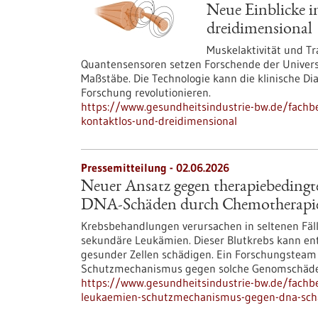
Neue Einblicke i
dreidimensional
Muskelaktivität und Tr
Quantensensoren setzen Forschende der Universi
Maßstäbe. Die Technologie kann die klinische Di
Forschung revolutionieren.
https://www.gesundheitsindustrie-bw.de/fachbei
kontaktlos-und-dreidimensional
Pressemitteilung - 02.06.2026
Neuer Ansatz gegen therapiebeding
DNA-Schäden durch Chemotherapie
Krebsbehandlungen verursachen in seltenen Fäl
sekundäre Leukämien. Dieser Blutkrebs kann en
gesunder Zellen schädigen. Ein Forschungsteam
Schutzmechanismus gegen solche Genomschäden 
https://www.gesundheitsindustrie-bw.de/fachb
leukaemien-schutzmechanismus-gegen-dna-sch