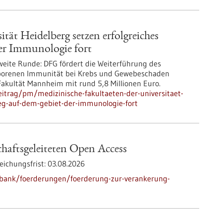
tät Heidelberg setzen erfolgreiches
er Immunologie fort
weite Runde: DFG fördert die Weiterführung des
eborenen Immunität bei Krebs und Gewebeschaden
Fakultät Mannheim mit rund 5,8 Millionen Euro.
itrag/pm/medizinische-fakultaeten-der-universitaet-
leg-auf-dem-gebiet-der-immunologie-fort
haftsgeleiteten Open Access
eichungsfrist:
03.08.2026
nbank/foerderungen/foerderung-zur-verankerung-