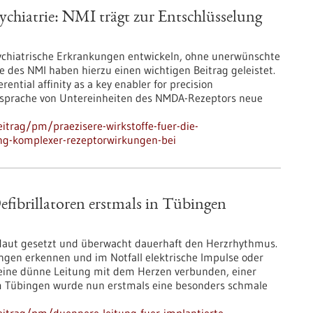
sychiatrie: NMI trägt zur Entschlüsselung
sychiatrische Erkrankungen entwickeln, ohne unerwünschte
des NMI haben hierzu einen wichtigen Beitrag geleistet.
ntial affinity as a key enabler for precision
 Ansprache von Untereinheiten des NMDA-Rezeptors neue
itrag/pm/praezisere-wirkstoffe-fuer-die-
ung-komplexer-rezeptorwirkungen-bei
fibrillatoren erstmals in Tübingen
e Haut gesetzt und überwacht dauerhaft den Herzrhythmus.
ungen erkennen und im Notfall elektrische Impulse oder
 eine dünne Leitung mit dem Herzen verbunden, einer
m Tübingen wurde nun erstmals eine besonders schmale