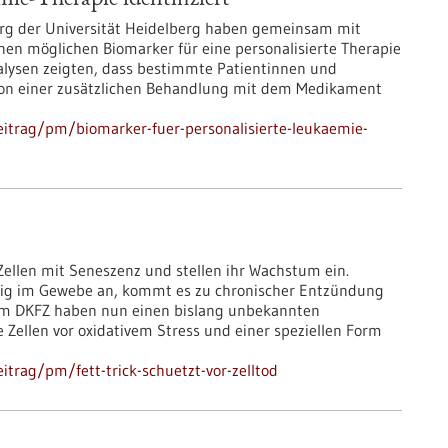
ie-Therapie identifiziert
erg der Universität Heidelberg haben gemeinsam mit
inen möglichen Biomarker für eine personalisierte Therapie
lysen zeigten, dass bestimmte Patientinnen und
on einer zusätzlichen Behandlung mit dem Medikament
itrag/pm/biomarker-fuer-personalisierte-leukaemie-
Zellen mit Seneszenz und stellen ihr Wachstum ein.
stig im Gewebe an, kommt es zu chronischer Entzündung
vom DKFZ haben nun einen bislang unbekannten
Zellen vor oxidativem Stress und einer speziellen Form
trag/pm/fett-trick-schuetzt-vor-zelltod