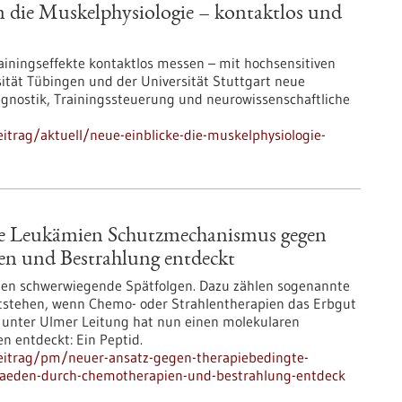
n die Muskelphysiologie – kontaktlos und
ainingseffekte kontaktlos messen – mit hochsensitiven
tät Tübingen und der Universität Stuttgart neue
agnostik, Trainingssteuerung und neurowissenschaftliche
trag/aktuell/neue-einblicke-die-muskelphysiologie-
te Leukämien Schutzmechanismus gegen
n und Bestrahlung entdeckt
len schwerwiegende Spätfolgen. Dazu zählen sogenannte
tstehen, wenn Chemo- oder Strahlentherapien das Erbgut
 unter Ulmer Leitung hat nun einen molekularen
entdeckt: Ein Peptid.
eitrag/pm/neuer-ansatz-gegen-therapiebedingte-
aeden-durch-chemotherapien-und-bestrahlung-entdeck