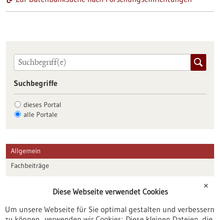
Suchbegriffe
dieses Portal
alle Portale
Allgemein
Fachbeiträge
Förderungen
✕
Diese Webseite verwendet Cookies
Veranstaltungen
Um unsere Webseite für Sie optimal gestalten und verbessern
Erscheinungsdatum
zu können, verwenden wir Cookies: Diese kleinen Dateien, die