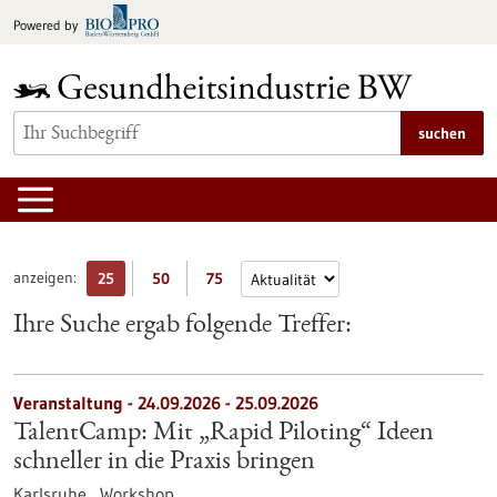
zum
Powered by
Inhalt
springen
suchen
anzeigen:
25
50
75
Ihre Suche ergab folgende Treffer:
Veranstaltung -
24.09.2026
-
25.09.2026
TalentCamp: Mit „Rapid Piloting“ Ideen
schneller in die Praxis bringen
Karlsruhe ,
Workshop