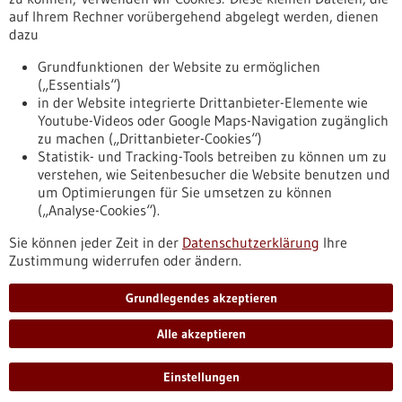
auf Ihrem Rechner vorübergehend abgelegt werden, dienen
dazu
zurücksetzen
Grundfunktionen der Website zu ermöglichen
(„Essentials“)
anzeigen
in der Website integrierte Drittanbieter-Elemente wie
Youtube-Videos oder Google Maps-Navigation zugänglich
zu machen („Drittanbieter-Cookies“)
Statistik- und Tracking-Tools betreiben zu können um zu
verstehen, wie Seitenbesucher die Website benutzen und
Nach oben
um Optimierungen für Sie umsetzen zu können
(„Analyse-Cookies“).
Sie können jeder Zeit in der
Datenschutzerklärung
Ihre
Informiert bleiben
Zustimmung widerrufen oder ändern.
Newsletter abonnieren
Grundlegendes akzeptieren
Alle akzeptieren
2026
©
Einstellungen