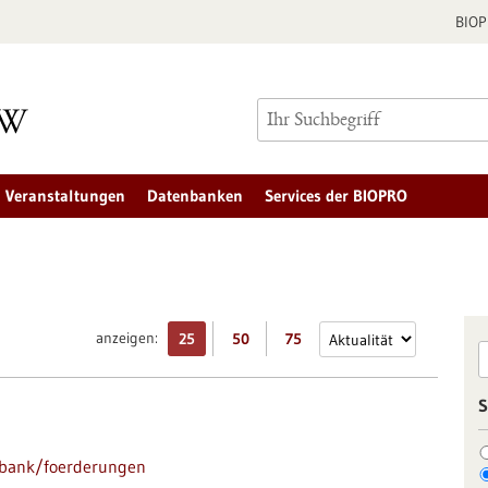
BIO
Veranstaltungen
Datenbanken
Services der BIOPRO
anzeigen:
25
50
75
S
nbank/foerderungen