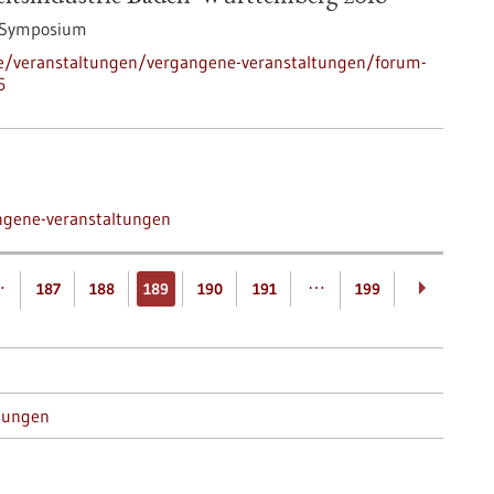
/Symposium
de/veranstaltungen/vergangene-veranstaltungen/forum-
6
ngene-veranstaltungen
…
…
187
188
189
190
191
199
tungen