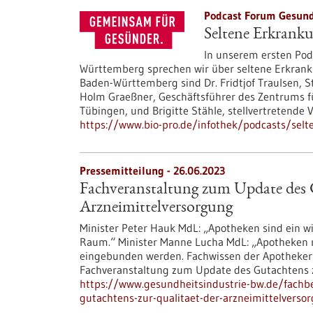
Podcast Forum Gesund
Seltene Erkrank
In unserem ersten Pod
Württemberg sprechen wir über seltene Erkran
Baden-Württemberg sind Dr. Fridtjof Traulsen, St
Holm Graeßner, Geschäftsführer des Zentrums f
Tübingen, und Brigitte Stähle, stellvertretende
https://www.bio-pro.de/infothek/podcasts/sel
Pressemitteilung - 26.06.2023
Fachveranstaltung zum Update des 
Arzneimittelversorgung
Minister Peter Hauk MdL: „Apotheken sind ein w
Raum.“ Minister Manne Lucha MdL: „Apotheken 
eingebunden werden. Fachwissen der Apothekeri
Fachveranstaltung zum Update des Gutachtens z
https://www.gesundheitsindustrie-bw.de/fachb
gutachtens-zur-qualitaet-der-arzneimittelverso