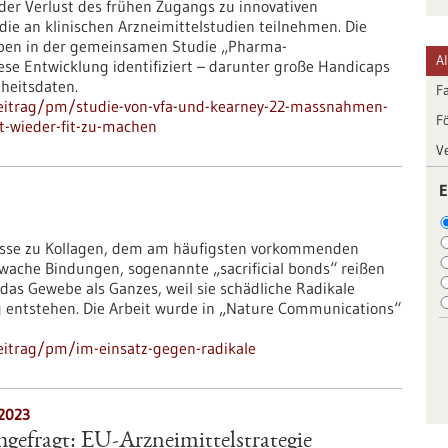
 der Verlust des frühen Zugangs zu innovativen
die an klinischen Arzneimittelstudien teilnehmen. Die
ben in der gemeinsamen Studie „Pharma-
A
se Entwicklung identifiziert – darunter große Handicaps
heitsdaten.
F
beitrag/pm/studie-von-vfa-und-kearney-22-massnahmen-
F
t-wieder-fit-zu-machen
V
E
nisse zu Kollagen, dem am häufigsten vorkommenden
hwache Bindungen, sogenannte „sacrificial bonds“ reißen
 das Gewebe als Ganzes, weil sie schädliche Radikale
 entstehen. Die Arbeit wurde in „Nature Communications“
eitrag/pm/im-einsatz-gegen-radikale
.2023
gefragt: EU-Arzneimittelstrategie