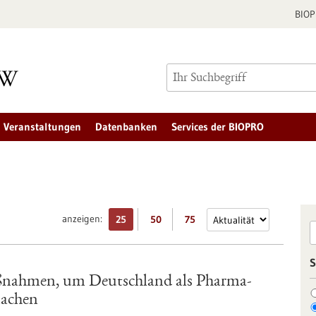
BIO
Veranstaltungen
Datenbanken
Services der BIOPRO
anzeigen:
25
50
75
S
aßnahmen, um Deutschland als Pharma-
machen