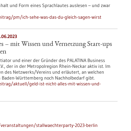
halt und Form eines Sprachlautes auslesen – und zwar
itrag/pm/ich-sehe-was-das-du-gleich-sagen-wirst
8.06.2023
lles – mit Wissen und Vernetzung Start-ups
gen
nitiator und einer der Gründer des PALATINA Business
V., der in der Metropolregion Rhein-Neckar aktiv ist. Im
ten des Netzwerks/Vereins und erläutert, an welchen
 in Baden-Württemberg noch Nachholbedarf gibt.
trag/aktuell/geld-ist-nicht-alles-mit-wissen-und-
eranstaltungen/stallwaechterparty-2023-berlin