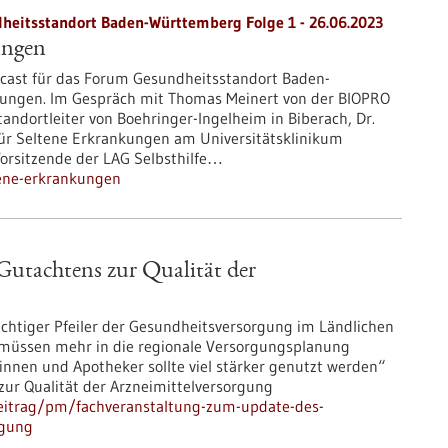
heitsstandort Baden-Württemberg Folge 1 - 26.06.2023
ungen
cast für das Forum Gesundheitsstandort Baden-
kungen. Im Gespräch mit Thomas Meinert von der BIOPRO
andortleiter von Boehringer-Ingelheim in Biberach, Dr.
ür Seltene Erkrankungen am Universitätsklinikum
 Vorsitzende der LAG Selbsthilfe…
tene-erkrankungen
Gutachtens zur Qualität der
ichtiger Pfeiler der Gesundheitsversorgung im Ländlichen
müssen mehr in die regionale Versorgungsplanung
nnen und Apotheker sollte viel stärker genutzt werden“
ur Qualität der Arzneimittelversorgung
eitrag/pm/fachveranstaltung-zum-update-des-
rgung