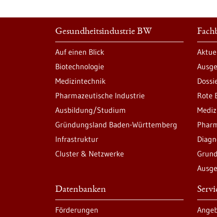
Gesundheitsindustrie BW
Fachb
Auf einen Blick
Aktue
Biotechnologie
Ausge
Medizintechnik
Dossi
Pharmazeutische Industrie
Rote 
Ausbildung/Studium
Mediz
Gründungsland Baden-Württemberg
Pharm
Infrastruktur
Diagn
Cluster & Netzwerke
Grund
Ausge
Datenbanken
Serv
Förderungen
Angeb