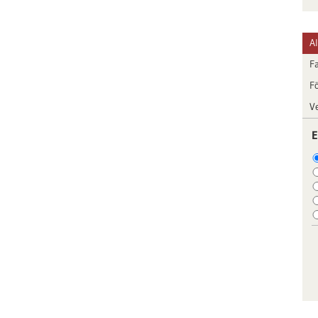
A
F
F
V
E