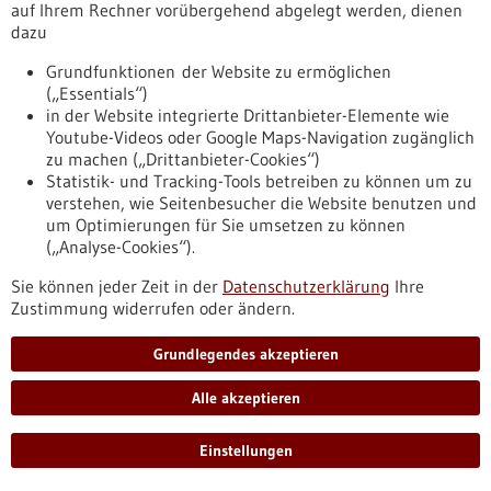
auf Ihrem Rechner vorübergehend abgelegt werden, dienen
zum-thema-klinische-studienmit-hoher-relevanz-fuer-die-
dazu
patientenversorgung
Grundfunktionen der Website zu ermöglichen
(„Essentials“)
Förderung
in der Website integrierte Drittanbieter-Elemente wie
Youtube-Videos oder Google Maps-Navigation zugänglich
Förderung von Projekten zum Thema
zu machen („Drittanbieter-Cookies“)
klinische Studienmit hoher Relevanz für die
Statistik- und Tracking-Tools betreiben zu können um zu
Patientenversorgung
verstehen, wie Seitenbesucher die Website benutzen und
um Optimierungen für Sie umsetzen zu können
Förderprogramm,
Förderung durch:
BMFTR,
(„Analyse-Cookies“).
Einreichungsfrist:
02.10.2026
Sie können jeder Zeit in der
https://www.bio-
Datenschutzerklärung
Ihre
Zustimmung widerrufen oder ändern.
pro.de/datenbanken/foerderungen/foerderung-von-
projekten-zum-thema-klinische-studienmit-hoher-relevanz-
fuer-die-patientenversorgung
Grundlegendes akzeptieren
Alle akzeptieren
Quantensensoren zur magnetischen Messung - 02.06.2026
Einstellungen