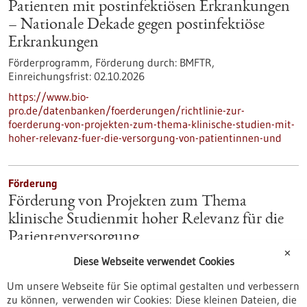
Patienten mit postinfektiösen Erkrankungen
– Nationale Dekade gegen postinfektiöse
Erkrankungen
Förderprogramm,
Förderung durch:
BMFTR,
Einreichungsfrist:
02.10.2026
https://www.bio-
pro.de/datenbanken/foerderungen/richtlinie-zur-
foerderung-von-projekten-zum-thema-klinische-studien-mit-
hoher-relevanz-fuer-die-versorgung-von-patientinnen-und
Förderung
Förderung von Projekten zum Thema
klinische Studienmit hoher Relevanz für die
Patientenversorgung
✕
Förderprogramm,
Förderung durch:
BMFTR,
Diese Webseite verwendet Cookies
Einreichungsfrist:
02.10.2026
Um unsere Webseite für Sie optimal gestalten und verbessern
https://www.gesundheitsindustrie-
zu können, verwenden wir Cookies: Diese kleinen Dateien, die
bw.de/datenbank/foerderungen/foerderung-von-projekten-