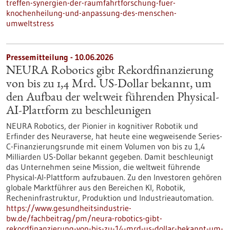
treffen-synergien-der-raumfahrtforschung-fuer-
knochenheilung-und-anpassung-des-menschen-
umweltstress
Pressemitteilung - 10.06.2026
NEURA Robotics gibt Rekordfinanzierung
von bis zu 1,4 Mrd. US-Dollar bekannt, um
den Aufbau der weltweit führenden Physical-
AI-Plattform zu beschleunigen
NEURA Robotics, der Pionier in kognitiver Robotik und
Erfinder des Neuraverse, hat heute eine wegweisende Series-
C-Finanzierungsrunde mit einem Volumen von bis zu 1,4
Milliarden US-Dollar bekannt gegeben. Damit beschleunigt
das Unternehmen seine Mission, die weltweit führende
Physical-AI-Plattform aufzubauen. Zu den Investoren gehören
globale Marktführer aus den Bereichen KI, Robotik,
Recheninfrastruktur, Produktion und Industrieautomation.
https://www.gesundheitsindustrie-
bw.de/fachbeitrag/pm/neura-robotics-gibt-
rekordfinanzierung-von-bis-zu-14-mrd-us-dollar-bekannt-um-