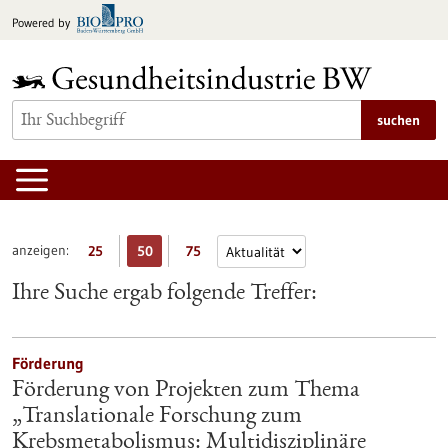
zum
Powered by
Inhalt
springen
suchen
anzeigen:
25
50
75
Ihre Suche ergab folgende Treffer:
Förderung
Förderung von Projekten zum Thema
„Translationale Forschung zum
Krebsmetabolismus: Multidisziplinäre