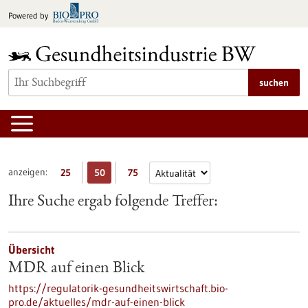
zum
Powered by
Inhalt
springen
suchen
anzeigen:
25
50
75
Ihre Suche ergab folgende Treffer:
Übersicht
MDR auf einen Blick
https://regulatorik-gesundheitswirtschaft.bio-
pro.de/aktuelles/mdr-auf-einen-blick