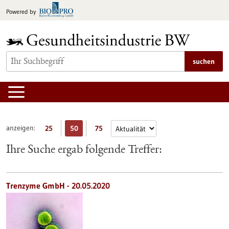
zum
Powered by
Inhalt
springen
suchen
anzeigen:
25
50
75
Ihre Suche ergab folgende Treffer:
Trenzyme GmbH - 20.05.2020