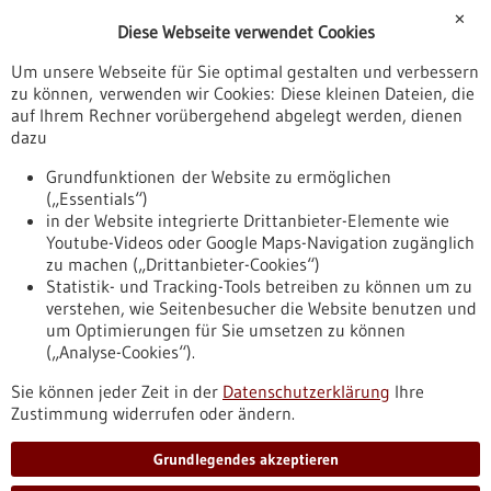
Förderungen
✕
Diese Webseite verwendet Cookies
Veranstaltungen
Um unsere Webseite für Sie optimal gestalten und verbessern
Erscheinungsdatum
zu können, verwenden wir Cookies: Diese kleinen Dateien, die
auf Ihrem Rechner vorübergehend abgelegt werden, dienen
dazu
zurücksetzen
Grundfunktionen der Website zu ermöglichen
(„Essentials“)
anzeigen
in der Website integrierte Drittanbieter-Elemente wie
Youtube-Videos oder Google Maps-Navigation zugänglich
zu machen („Drittanbieter-Cookies“)
Statistik- und Tracking-Tools betreiben zu können um zu
verstehen, wie Seitenbesucher die Website benutzen und
Nach oben
um Optimierungen für Sie umsetzen zu können
(„Analyse-Cookies“).
Sie können jeder Zeit in der
Datenschutzerklärung
Ihre
Informiert bleiben
Zustimmung widerrufen oder ändern.
Newsletter abonnieren
Grundlegendes akzeptieren