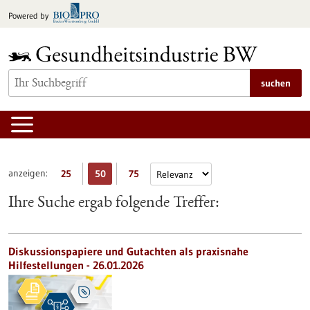
zum
Powered by
Inhalt
springen
suchen
anzeigen:
25
50
75
Ihre Suche ergab folgende Treffer:
Diskussionspapiere und Gutachten als praxisnahe
Hilfestellungen - 26.01.2026