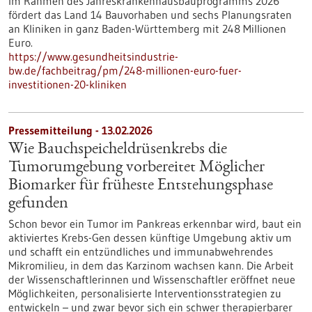
Im Rahmen des Jahreskrankenhausbauprogramms 2026
fördert das Land 14 Bauvorhaben und sechs Planungsraten
an Kliniken in ganz Baden-Württemberg mit 248 Millionen
Euro.
https://www.gesundheitsindustrie-
bw.de/fachbeitrag/pm/248-millionen-euro-fuer-
investitionen-20-kliniken
Pressemitteilung - 13.02.2026
Wie Bauchspeicheldrüsenkrebs die
Tumorumgebung vorbereitet Möglicher
Biomarker für früheste Entstehungsphase
gefunden
Schon bevor ein Tumor im Pankreas erkennbar wird, baut ein
aktiviertes Krebs-Gen dessen künftige Umgebung aktiv um
und schafft ein entzündliches und immunabwehrendes
Mikromilieu, in dem das Karzinom wachsen kann. Die Arbeit
der Wissenschaftlerinnen und Wissenschaftler eröffnet neue
Möglichkeiten, personalisierte Interventionsstrategien zu
entwickeln – und zwar bevor sich ein schwer therapierbarer