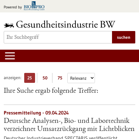
zum
Powered by
Inhalt
springen
suchen
anzeigen:
25
50
75
Ihre Suche ergab folgende Treffer:
Pressemitteilung - 09.04.2024
Deutsche Analysen-, Bio- und Labortechnik
verzeichnet Umsatzrückgang mit Lichtblicken
Deutscher Industrieverband SPECTARIS veröffentlicht