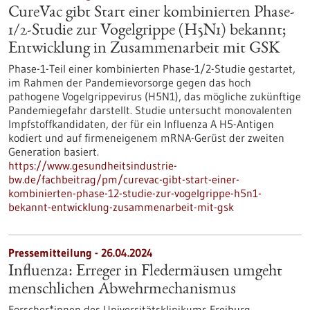
CureVac gibt Start einer kombinierten Phase-
1/2-Studie zur Vogelgrippe (H5N1) bekannt;
Entwicklung in Zusammenarbeit mit GSK
Phase-1-Teil einer kombinierten Phase-1/2-Studie gestartet,
im Rahmen der Pandemievorsorge gegen das hoch
pathogene Vogelgrippevirus (H5N1), das mögliche zukünftige
Pandemiegefahr darstellt. Studie untersucht monovalenten
Impfstoffkandidaten, der für ein Influenza A H5-Antigen
kodiert und auf firmeneigenem mRNA-Gerüst der zweiten
Generation basiert.
https://www.gesundheitsindustrie-
bw.de/fachbeitrag/pm/curevac-gibt-start-einer-
kombinierten-phase-12-studie-zur-vogelgrippe-h5n1-
bekannt-entwicklung-zusammenarbeit-mit-gsk
Pressemitteilung - 26.04.2024
Influenza: Erreger in Fledermäusen umgeht
menschlichen Abwehrmechanismus
Forscher*innen des Universitätsklinikums Freiburg