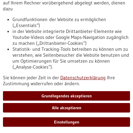
auf Ihrem Rechner vorübergehend abgelegt werden, dienen
KI-gestützte Bildanalyse: aussagekräftig nur
dazu
mit passender Metrik
Grundfunktionen der Website zu ermöglichen
Wie gut lösen die Algorithmen, die in der KI-gestützten
(„Essentials“)
Auswertung medizinscher Bilder genutzt werden, ihre
in der Website integrierte Drittanbieter-Elemente wie
jeweiligen Aufgaben? Das hängt im hohen Maße davon ab,
Youtube-Videos oder Google Maps-Navigation zugänglich
anhand welcher Messgrößen – Metriken – ihre Leistung
zu machen („Drittanbieter-Cookies“)
bewertet wird. Ein internationales Konsortium hat das
Statistik- und Tracking-Tools betreiben zu können um zu
weltweit verfügbare Wissen über die spezifischen Stärken,
verstehen, wie Seitenbesucher die Website benutzen und
Schwächen und Limitationen der verschiedenen
um Optimierungen für Sie umsetzen zu können
Validierungs-Metriken zusammengetragen.
(„Analyse-Cookies“).
https://www.gesundheitsindustrie-
bw.de/fachbeitrag/pm/ki-gestuetzte-bildanalyse-
Sie können jeder Zeit in der
Datenschutzerklärung
Ihre
aussagekraeftig-nur-mit-passender-metrik
Zustimmung widerrufen oder ändern.
Grundlegendes akzeptieren
Pressemitteilung - 15.02.2024
Alle akzeptieren
Die Ausbreitung von Krankheiten
modellieren
Einstellungen
InformatikerInnen des Exzellenzclusters Kollektives Verhalten