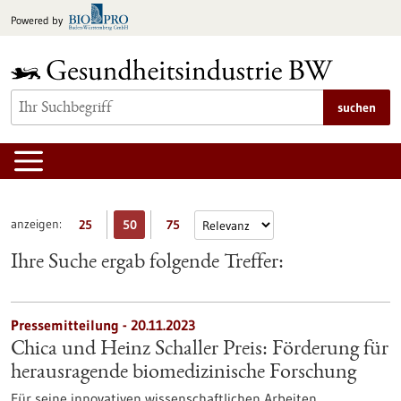
zum
Powered by
Inhalt
springen
suchen
anzeigen:
25
50
75
Ihre Suche ergab folgende Treffer:
Pressemitteilung - 20.11.2023
Chica und Heinz Schaller Preis: Förderung für
herausragende biomedizinische Forschung
Für seine innovativen wissenschaftlichen Arbeiten,