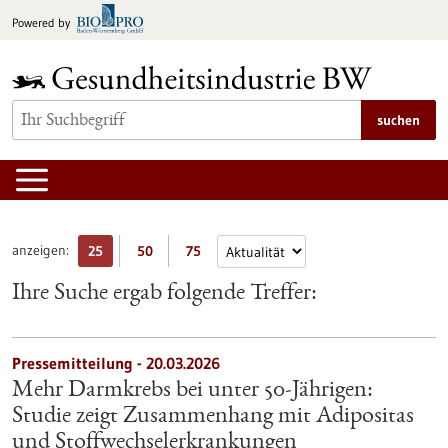
zum
Powered by
Inhalt
springen
suchen
anzeigen:
25
50
75
Ihre Suche ergab folgende Treffer:
Pressemitteilung - 20.03.2026
Mehr Darmkrebs bei unter 50-Jährigen:
Studie zeigt Zusammenhang mit Adipositas
und Stoffwechselerkrankungen