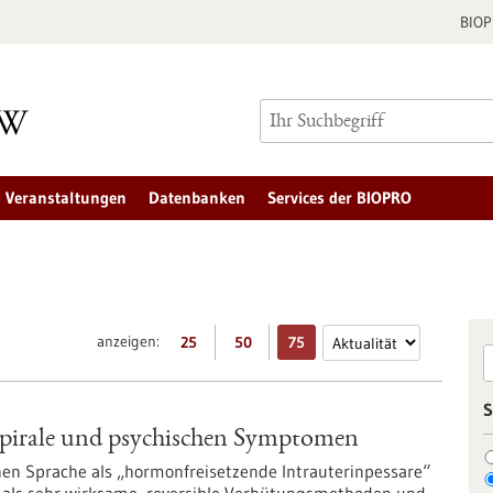
BIO
Veranstaltungen
Datenbanken
Services der BIOPRO
anzeigen:
25
50
75
S
irale und psychischen Symptomen
hen Sprache als „hormonfreisetzende Intrauterinpessare“