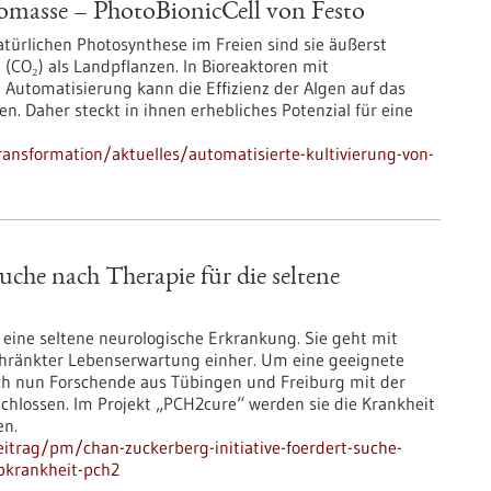
omasse – PhotoBionicCell von Festo
natürlichen Photosynthese im Freien sind sie äußerst
(CO₂) als Landpflanzen. In Bioreaktoren mit
Automatisierung kann die Effizienz der Algen auf das
. Daher steckt in ihnen erhebliches Potenzial für eine
ansformation/aktuelles/automatisierte-kultivierung-von-
uche nach Therapie für die seltene
t eine seltene neurologische Erkrankung. Sie geht mit
hränkter Lebenserwartung einher. Um eine geeignete
ich nun Forschende aus Tübingen und Freiburg mit der
chlossen. Im Projekt „PCH2cure“ werden sie die Krankheit
en.
itrag/pm/chan-zuckerberg-initiative-foerdert-suche-
rbkrankheit-pch2