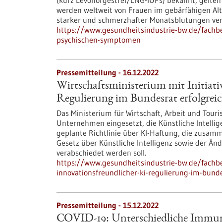
(kurz Levonorgestrel/LNG-​IUPs) bekannt, gelte
werden weltweit von Frauen im gebärfähigen Al
starker und schmerzhafter Monatsblutungen ve
https://www.gesundheitsindustrie-bw.de/fach
psychischen-symptomen
Pressemitteilung - 16.12.2022
Wirtschaftsministerium mit Initiati
Regulierung im Bundesrat erfolgrei
Das Ministerium für Wirtschaft, Arbeit und Touri
Unternehmen eingesetzt, die Künstliche Intellige
geplante Richtlinie über KI-Haftung, die zusa
Gesetz über Künstliche Intelligenz sowie der Änd
verabschiedet werden soll.
https://www.gesundheitsindustrie-bw.de/fachbe
innovationsfreundlicher-ki-regulierung-im-bunde
Pressemitteilung - 15.12.2022
COVID-19: Unterschiedliche Immun