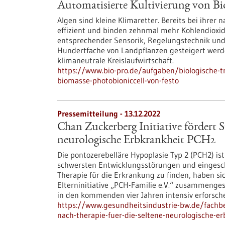
Automatisierte Kultivierung von Bi
Algen sind kleine Klimaretter. Bereits bei ihrer 
effizient und binden zehnmal mehr Kohlendioxid 
entsprechender Sensorik, Regelungstechnik und 
Hundertfache von Landpflanzen gesteigert werden
klimaneutrale Kreislaufwirtschaft.
https://www.bio-pro.de/aufgaben/biologische-tr
biomasse-photobioniccell-von-festo
Pressemitteilung - 13.12.2022
Chan Zuckerberg Initiative fördert S
neurologische Erbkrankheit PCH2
Die pontozerebelläre Hypoplasie Typ 2 (PCH2) is
schwersten Entwicklungsstörungen und eingesc
Therapie für die Erkrankung zu finden, haben s
Elterninitiative „PCH-Familie e.V.“ zusammenges
in den kommenden vier Jahren intensiv erforsch
https://www.gesundheitsindustrie-bw.de/fachbe
nach-therapie-fuer-die-seltene-neurologische-e