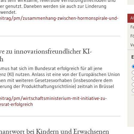
n als sehr wirksame, reversible Verhütungsmethoden und
ter genutzt. Daneben werden sie auch zur Linderung
rwendet.
beitrag/pm/zusammenhang-zwischen-hormonspirale-und-
A
F
F
V
ve zu innovationsfreundlicher KI-
E
ch
smus hat sich im Bundesrat erfolgreich für all jene
nz (KI) nutzen. Anlass ist eine von der Europäischen Union
mmen mit weiteren Gesetzesvorhaben (insbesondere dem
erung der Produkthaftungsrichtlinie) zeitnah in Brüssel
itrag/pm/wirtschaftsministerium-mit-initiative-zu-
srat-erfolgreich
antwort bei Kindern und Erwachsenen