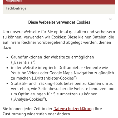
Allgemein
Fachbeiträge
Förderungen
✕
Diese Webseite verwendet Cookies
Veranstaltungen
Um unsere Webseite für Sie optimal gestalten und verbessern
Erscheinungsdatum
zu können, verwenden wir Cookies: Diese kleinen Dateien, die
auf Ihrem Rechner vorübergehend abgelegt werden, dienen
dazu
zurücksetzen
Grundfunktionen der Website zu ermöglichen
(„Essentials“)
anzeigen
in der Website integrierte Drittanbieter-Elemente wie
Youtube-Videos oder Google Maps-Navigation zugänglich
zu machen („Drittanbieter-Cookies“)
Statistik- und Tracking-Tools betreiben zu können um zu
verstehen, wie Seitenbesucher die Website benutzen und
Nach oben
um Optimierungen für Sie umsetzen zu können
(„Analyse-Cookies“).
Sie können jeder Zeit in der
Datenschutzerklärung
Ihre
Informiert bleiben
Zustimmung widerrufen oder ändern.