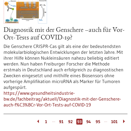
Diagnostik mit der Genschere –auch für Vor-
Ort-Tests auf COVID-19?
Die Genschere CRISPR-Cas gilt als eine der bedeutendsten
molekularbiologischen Entwicklungen der letzten Jahre. Mit
ihrer Hilfe können Nukleinsäuren nahezu beliebig editiert
werden. Nun haben Freiburger Forscher die Methode
erstmals in Deutschland auch erfolgreich zu diagnostischen
Zwecken eingesetzt und mithilfe eines Biosensors ohne
vorherige Amplifikation microRNA als Marker für Tumoren
aufgespürt.
https://www.gesundheitsindustrie-
bw.de/fachbeitrag/aktuell/Diagnostik-mit-der-Genschere-
auch-f%C3%BCr-Vor-Ort-Tests-auf-COVID-19
…
…
1
91
92
93
94
95
101