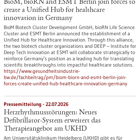
BioM, bioRN and ESMT Berlin join forces to
create a Unified Hub for healthcare
innovation in Germany
BioM Biotech Cluster Development GmbH, bioRN Life Science
Cluster and ESMT Berlin announced the establishment of a
Unified Hub for Healthcare Innovation. Through this alliance,
the two biotech cluster organizations and DEEP – Institute for
Deep Tech Innovation at ESMT will collaborate strategically to
reinforce Germany’s position as a leading hub for translating
scientific breakthroughs into impactful healthcare solutions.
https://www.gesundheitsindustrie-
bw.de/fachbeitrag/pm/biom-biorn-and-esmt-berlin-join-
forces-create-unified-hub-healthcare-innovation-germany
Pressemitteilung - 22.07.2026
Herzrhythmusstörungen: Neues
Defibrillator-System erweitert das
Therapieangebot am UKHD
Am Universitätsklinikum Heidelberg (UKHD) gibt es für