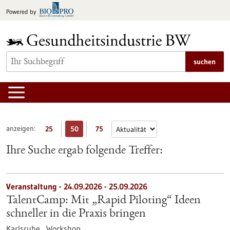
zum
Powered by
Inhalt
springen
suchen
anzeigen:
25
50
75
Ihre Suche ergab folgende Treffer:
Veranstaltung -
24.09.2026
-
25.09.2026
TalentCamp: Mit „Rapid Piloting“ Ideen
schneller in die Praxis bringen
Karlsruhe ,
Workshop