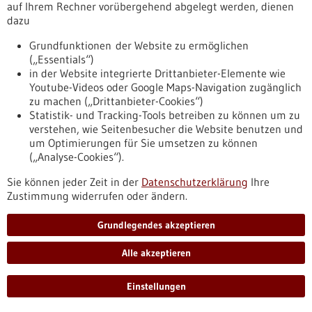
auf Ihrem Rechner vorübergehend abgelegt werden, dienen
Förderprogramm,
Förderung durch:
Bundesministerium für
dazu
Wirtschaft und Energie,
Einreichungsfrist:
30.06.2029
Grundfunktionen der Website zu ermöglichen
https://www.gesundheitsindustrie-
(„Essentials“)
bw.de/datenbank/foerderungen/beratungsgutscheine-
in der Website integrierte Drittanbieter-Elemente wie
gesundheitswirtschaft-asien
Youtube-Videos oder Google Maps-Navigation zugänglich
zu machen („Drittanbieter-Cookies“)
Statistik- und Tracking-Tools betreiben zu können um zu
Pressemitteilung - 16.07.2026
verstehen, wie Seitenbesucher die Website benutzen und
Wirtschaftsministerin Hoffmeister-Kraut
um Optimierungen für Sie umsetzen zu können
(„Analyse-Cookies“).
besucht das Universitätsklinikum Freiburg
Die baden-württembergische Wirtschaftsministerin Dr. Nicole
Sie können jeder Zeit in der
Datenschutzerklärung
Ihre
Hoffmeister-Kraut hat am 16. Juli 2026 das Uniklinikum
Zustimmung widerrufen oder ändern.
Freiburg besucht. Im Mittelpunkt standen der Kick-off für das
Digitale Innovationszentrum, kurz DIGIZ, und der Austausch
Grundlegendes akzeptieren
mit Vertretern der Freiburger Gesundheitswirtschaft. Das
Land Baden-Württemberg fördert den Aufbau einer
Alle akzeptieren
diagnostischen und therapeutischen Forschungs- und
Entwicklungseinheit im DIGIZ mit rund 25 Millionen Euro.
Einstellungen
https://www.gesundheitsindustrie-
bw.de/fachbeitrag/pm/wirtschaftsministerin-hoffmeister-