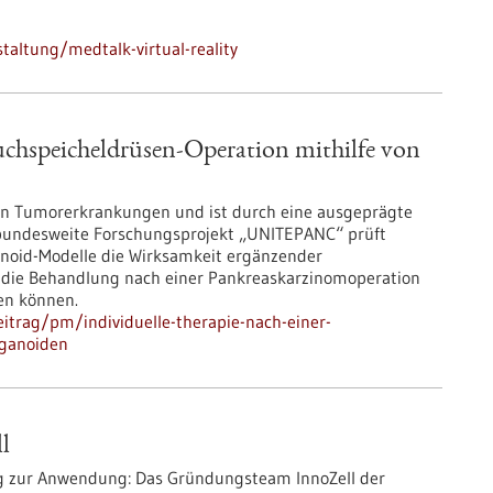
altung/medtalk-virtual-reality
uchspeicheldrüsen-​Operation mithilfe von
en Tumorerkrankungen und ist durch eine ausgeprägte
 bundesweite Forschungsprojekt „UNITEPANC“ prüft
anoid-​Modelle die Wirksamkeit ergänzender
 die Behandlung nach einer Pankreaskarzinomoperation
en können.
itrag/pm/individuelle-therapie-nach-einer-
rganoiden
l
Weg zur Anwendung: Das Gründungsteam InnoZell der