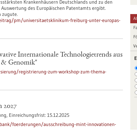
ngsstärksten Krankenhäusern Deutschlands und zu den
le Auswertung des Europäischen Patentamts ergibt.
 zugute.
A
itrag/pm/universitaetsklinikum-freiburg-unter-europas-
F
F
V
tive Internationale Technologietrends aus
E
in & Genomik"
lisierung/registrierung-zum-workshop-zum-thema-
n 2027
ung,
Einreichungsfrist:
15.12.2025
nbank/foerderungen/ausschreibung-mint-innovationen-