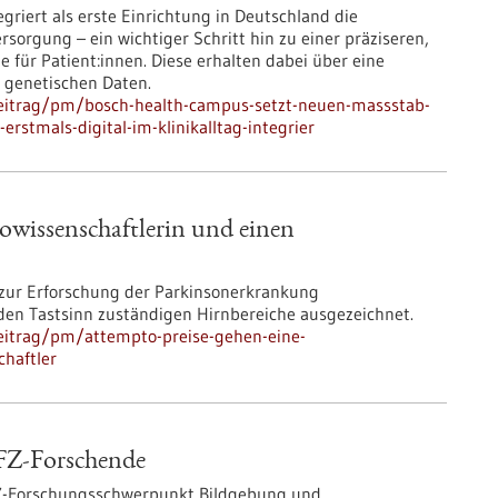
griert als erste Einrichtung in Deutschland die
sorgung – ein wichtiger Schritt hin zu einer präziseren,
 für Patient:innen. Diese erhalten dabei über eine
e genetischen Daten.
eitrag/pm/bosch-health-campus-setzt-neuen-massstab-
stmals-digital-im-klinikalltag-integrier
owissenschaftlerin und einen
 zur Erforschung der Parkinsonerkrankung
den Tastsinn zuständigen Hirnbereiche ausgezeichnet.
eitrag/pm/attempto-preise-gehen-eine-
chaftler
FZ-Forschende
Z-Forschungsschwerpunkt Bildgebung und