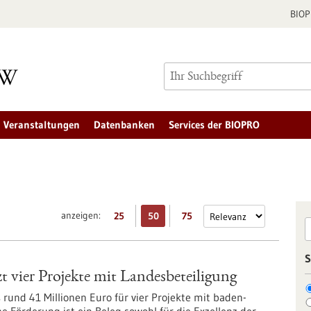
BIO
Veranstaltungen
Datenbanken
Services der BIOPRO
anzeigen:
25
50
75
S
 vier Projekte mit Landesbeteiligung
und 41 Millionen Euro für vier Projekte mit baden-