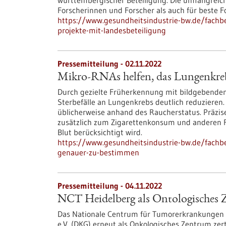
württembergischer Beteiligung. Die umfangreiche
Forscherinnen und Forscher als auch für beste
https://www.gesundheitsindustrie-bw.de/fachbe
projekte-mit-landesbeteiligung
Pressemitteilung - 02.11.2022
Mikro-RNAs helfen, das Lungenkreb
Durch gezielte Früherkennung mit bildgebenden 
Sterbefälle an Lungenkrebs deutlich reduzieren.
üblicherweise anhand des Raucherstatus. Präzise
zusätzlich zum Zigarettenkonsum und anderen R
Blut berücksichtigt wird.
https://www.gesundheitsindustrie-bw.de/fachbe
genauer-zu-bestimmen
Pressemitteilung - 04.11.2022
NCT Heidelberg als Ontologisches Ze
Das Nationale Centrum für Tumorerkrankungen (
e.V. (DKG) erneut als Onkologisches Zentrum zert