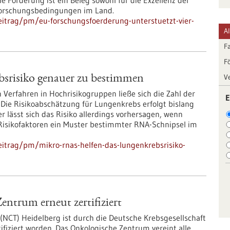
 Förderung ist ein Beleg sowohl für die Exzellenz der
 Forschungsbedingungen im Land.
itrag/pm/eu-forschungsfoerderung-unterstuetzt-vier-
A
F
F
V
srisiko genauer zu bestimmen
Verfahren in Hochrisikogruppen ließe sich die Zahl der
E
 Die Risikoabschätzung für Lungenkrebs erfolgt bislang
r lässt sich das Risiko allerdings vorhersagen, wenn
isikofaktoren ein Muster bestimmter RNA-Schnipsel im
itrag/pm/mikro-rnas-helfen-das-lungenkrebsrisiko-
ntrum erneut zertifiziert
NCT) Heidelberg ist durch die Deutsche Krebsgesellschaft
ifiziert worden. Das Onkologische Zentrum vereint alle