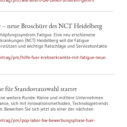
itrag/pm/wie-altern-die-zellen-unserem-gehirn
ue – neue Broschüre des NCT Heidelberg
schöpfungssyndrom Fatigue. Eine neu erschienene
krankungen (NCT) Heidelberg will die Fatigue
terstützen und wichtige Ratschläge und Servicekontakte
itrag/pm/hilfe-fuer-krebserkrankte-mit-fatigue-neue-
für Standortauswahl startet
ine weitere Runde: Kleine und mittlere Unternehmen
nce, sich mit Innovationsmethoden, Technologietrends
. Bewerben Sie sich jetzt als einer der nächsten
beitrag/pm/pop-labor-bw-bewerbungsphase-fuer-