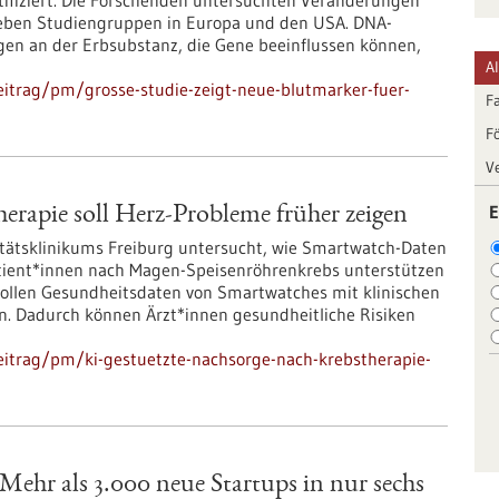
ntifiziert. Die Forschenden untersuchten Veränderungen
ieben Studiengruppen in Europa und den USA. DNA-
en an der Erbsubstanz, die Gene beeinflussen können,
A
itrag/pm/grosse-studie-zeigt-neue-blutmarker-fuer-
F
F
V
E
erapie soll Herz-Probleme früher zeigen
itätsklinikums Freiburg untersucht, wie Smartwatch-Daten
atient*innen nach Magen-Speisenröhrenkrebs unterstützen
) sollen Gesundheitsdaten von Smartwatches mit klinischen
. Dadurch können Ärzt*innen gesundheitliche Risiken
eitrag/pm/ki-gestuetzte-nachsorge-nach-krebstherapie-
ehr als 3.000 neue Startups in nur sechs