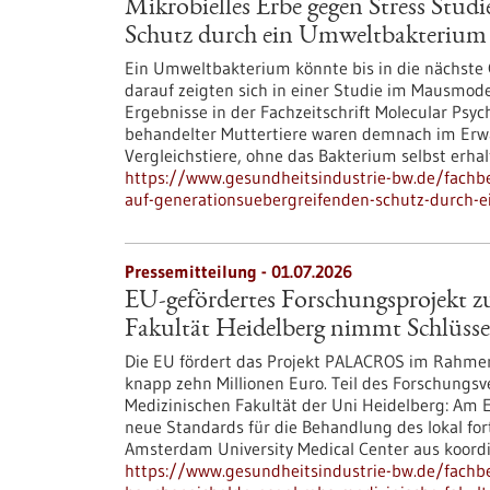
Mikrobielles Erbe gegen Stress Studi
Schutz durch ein Umweltbakterium
Ein Umweltbakterium könnte bis in die nächste 
darauf zeigten sich in einer Studie im Mausmod
Ergebnisse in der Fachzeitschrift Molecular Psy
behandelter Muttertiere waren demnach im Erwac
Vergleichstiere, ohne das Bakterium selbst erha
https://www.gesundheitsindustrie-bw.de/fachbe
auf-generationsuebergreifenden-schutz-durch-
Pressemitteilung - 01.07.2026
EU-gefördertes Forschungsprojekt z
Fakultät Heidelberg nimmt Schlüssel
Die EU fördert das Projekt PALACROS im Rahme
knapp zehn Millionen Euro. Teil des Forschungsv
Medizinischen Fakultät der Uni Heidelberg: Am
neue Standards für die Behandlung des lokal f
Amsterdam University Medical Center aus koordi
https://www.gesundheitsindustrie-bw.de/fachb