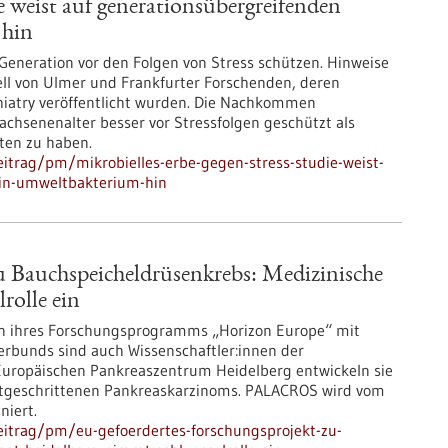
e weist auf generationsübergreifenden
 hin
Generation vor den Folgen von Stress schützen. Hinweise
ell von Ulmer und Frankfurter Forschenden, deren
chiatry veröffentlicht wurden. Die Nachkommen
hsenenalter besser vor Stressfolgen geschützt als
lten zu haben.
itrag/pm/mikrobielles-erbe-gegen-stress-studie-weist-
ein-umweltbakterium-hin
u Bauchspeicheldrüsenkrebs: Medizinische
rolle ein
n ihres Forschungsprogramms „Horizon Europe“ mit
erbunds sind auch Wissenschaftler:innen der
 Europäischen Pankreaszentrum Heidelberg entwickeln sie
ortgeschrittenen Pankreaskarzinoms. PALACROS wird vom
niert.
eitrag/pm/eu-gefoerdertes-forschungsprojekt-zu-