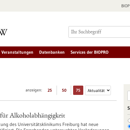
BIO
Veranstaltungen
Datenbanken
Services der BIOPRO
anzeigen:
25
50
75
S
 für Alkoholabhängigkeit
tung des Universitätsklinikums Freiburg hat neue