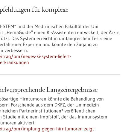
mpfehlungen für komplexe
-STEM* und der Medizinischen Fakultät der Uni
t „HemaGuide“ einen KI-Assistenten entwickelt, der Ärzte
ützt. Das System erreicht in umfangreichen Tests eine
rfahrener Experten und könnte den Zugang zu
in verbessern.
itrag/pm/neues-ki-system-liefert-
serkrankungen
elversprechende Langzeitergebnisse
bösartige Hirntumoren könnte die Behandlung von
sern. Forschende aus dem DKFZ, der Unimedizin
eichen Partnerinstitutionen* veröffentlichen
en Studie mit einem Impfstoff, der das Immunsystem
umoren aktiviert.
beitrag/pm/impfung-gegen-hirntumoren-zeigt-