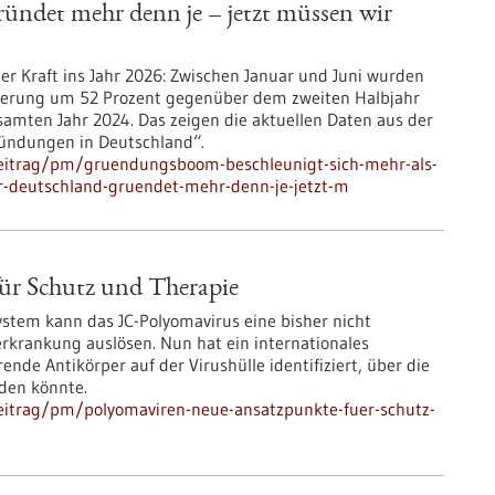
ündet mehr denn je – jetzt müssen wir
er Kraft ins Jahr 2026: Zwischen Januar und Juni wurden
eigerung um 52 Prozent gegenüber dem zweiten Halbjahr
mten Jahr 2024. Das zeigen die aktuellen Daten aus der
ündungen in Deutschland“.
beitrag/pm/gruendungsboom-beschleunigt-sich-mehr-als-
-deutschland-gruendet-mehr-denn-je-jetzt-m
ür Schutz und Therapie
tem kann das JC-Polyomavirus eine bisher nicht
rkrankung auslösen. Nun hat ein internationales
nde Antikörper auf der Virushülle identifiziert, über die
rden könnte.
eitrag/pm/polyomaviren-neue-ansatzpunkte-fuer-schutz-