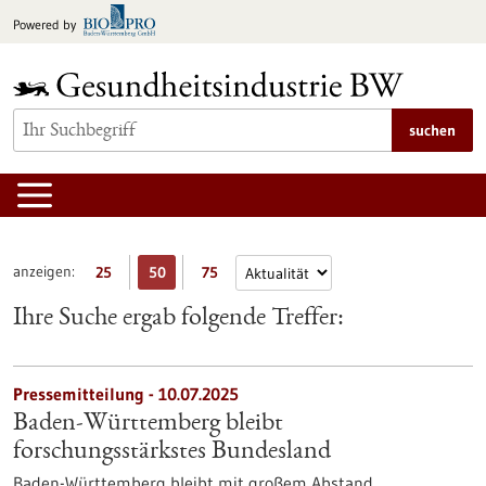
zum
Powered by
Inhalt
springen
suchen
anzeigen:
25
50
75
Ihre Suche ergab folgende Treffer:
Pressemitteilung - 10.07.2025
Baden-Württemberg bleibt
forschungsstärkstes Bundesland
Baden-Württemberg bleibt mit großem Abstand