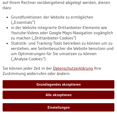
auf Ihrem Rechner vorübergehend abgelegt werden, dienen
https://www.gesundheitsindustrie-
dazu
bw.de/fachbeitrag/aktuell/chronisch-entzuendliche-
darmerkrankung-app-den-alltag-nachhaltig-verbessern
Grundfunktionen der Website zu ermöglichen
(„Essentials“)
in der Website integrierte Drittanbieter-Elemente wie
Pressemitteilung - 16.06.2025
Youtube-Videos oder Google Maps-Navigation zugänglich
zu machen („Drittanbieter-Cookies“)
Herzmedizin: Geschlechtsspezifische
Statistik- und Tracking-Tools betreiben zu können um zu
Unterschiede im Blick
verstehen, wie Seitenbesucher die Website benutzen und
Frauen und Männer erkranken unterschiedlich – auch bei
um Optimierungen für Sie umsetzen zu können
Herz-Kreislauf-Erkrankungen. Um diesen Unterschieden in
(„Analyse-Cookies“).
der medizinischen Forschung gezielter nachzugehen, erhält
Sie können jeder Zeit in der
Datenschutzerklärung
Ihre
das Universitätsklinikum Freiburg rund 140.000 Euro vom
Zustimmung widerrufen oder ändern.
Bundesministerium für Bildung und Forschung (BMBF). Die
Förderung erfolgt im Rahmen der Initiative „Reduzierung des
Gender Data Gap in der klinischen Forschung“.
Grundlegendes akzeptieren
https://www.gesundheitsindustrie-
bw.de/fachbeitrag/pm/herzmedizin-geschlechtsspezifische-
Alle akzeptieren
unterschiede-im-blick
Einstellungen