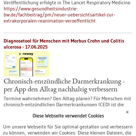
Veröffentlichung erfolgte in The Lancet Respiratory Medicine.
https://www.gesundheitsindustrie-
bw.de/fachbeitrag/pm/neuer-uebersichtsartikel-zur-
extrakorporalen-reanimation-veroeffentlicht
Diagnosetool für Menschen mit Morbus Crohn und Colitis
ulcerosa - 17.06.2025
Chronisch-entzündliche Darmerkrankung -
per App den Alltag nachhaltig verbessern
Termine wahrnehmen? Den Alltag planen? Für Menschen mit
chronisch-entzündlichen Darmerkrankungen (CED) ist die
Teilhabe am Leben durch plötzlich auftretende Symptome
✕
Diese Webseite verwendet Cookies
stark eingeschränkt. Das Start-up coreway hat es sich zum
Ziel gesetzt, die Lebensqualität von CED-Betroffenen
Um unsere Webseite für Sie optimal gestalten und verbessern
datenbasiert zu verbessern und zur Personalisierten Medizin
zu können, verwenden wir Cookies: Diese kleinen Dateien, die
beizutragen.