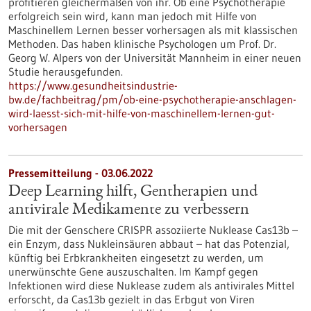
profitieren gleichermaßen von ihr. Ob eine Psychotherapie
erfolgreich sein wird, kann man jedoch mit Hilfe von
Maschinellem Lernen besser vorhersagen als mit klassischen
Methoden. Das haben klinische Psychologen um Prof. Dr.
Georg W. Alpers von der Universität Mannheim in einer neuen
Studie herausgefunden.
https://www.gesundheitsindustrie-
bw.de/fachbeitrag/pm/ob-eine-psychotherapie-anschlagen-
wird-laesst-sich-mit-hilfe-von-maschinellem-lernen-gut-
vorhersagen
Pressemitteilung - 03.06.2022
Deep Learning hilft, Gentherapien und
antivirale Medikamente zu verbessern
Die mit der Genschere CRISPR assoziierte Nuklease Cas13b –
ein Enzym, dass Nukleinsäuren abbaut – hat das Potenzial,
künftig bei Erbkrankheiten eingesetzt zu werden, um
unerwünschte Gene auszuschalten. Im Kampf gegen
Infektionen wird diese Nuklease zudem als antivirales Mittel
erforscht, da Cas13b gezielt in das Erbgut von Viren