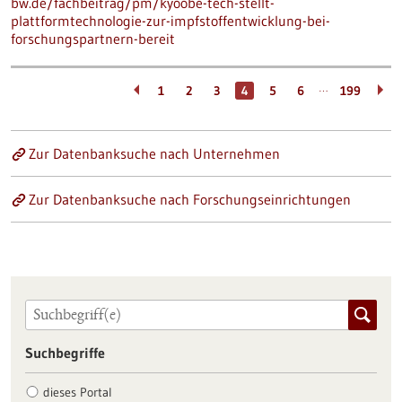
bw.de/fachbeitrag/pm/kyoobe-tech-stellt-
plattformtechnologie-zur-impfstoffentwicklung-bei-
forschungspartnern-bereit
…
1
2
3
4
5
6
199
Zur Datenbanksuche nach Unternehmen
Zur Datenbanksuche nach Forschungseinrichtungen
Suchbegriffe
dieses Portal