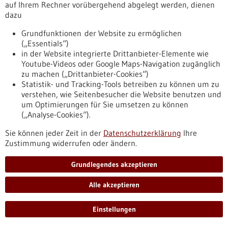
auf Ihrem Rechner vorübergehend abgelegt werden, dienen
Open Innovation Day – Circular Health:
dazu
Nachhaltigkeit als Innovationstreiber im
Grundfunktionen der Website zu ermöglichen
Gesundheitswesen
(„Essentials“)
Wie kann das Gesundheitswesen ressourcenschonender,
in der Website integrierte Drittanbieter-Elemente wie
resilienter und zugleich innovativer werden? Diese Frage
Youtube-Videos oder Google Maps-Navigation zugänglich
stand im Mittelpunkt des Open Innovation Day „Circular
zu machen („Drittanbieter-Cookies“)
Health: Innovation für nachhaltige Versorgung“ am 4. Mai
Statistik- und Tracking-Tools betreiben zu können um zu
2026, zu dem die BIOPRO eingeladen hatte. Expertinnen und
verstehen, wie Seitenbesucher die Website benutzen und
Experten aus Klinik, Wissenschaft und Industrie diskutierten
um Optimierungen für Sie umsetzen zu können
gemeinsam, wie sich die Prinzipien der Kreislaufwirtschaft
(„Analyse-Cookies“).
gezielt im Gesundheitswesen verankern lassen.
https://www.bio-pro.de/infothek/pressemitteilungen/open-
Sie können jeder Zeit in der
Datenschutzerklärung
Ihre
innovation-day-circular-health-nachhaltigkeit-als-
Zustimmung widerrufen oder ändern.
innovationstreiber-im-gesundheitswesen
Grundlegendes akzeptieren
Pressemitteilung - 07.05.2026
Alle akzeptieren
Zwei Millionen Euro für den Ausbau des
Einstellungen
BioTechParks Freiburg
Die Freiburg Wirtschaft Touristik und Messe (FWTM) erhält für