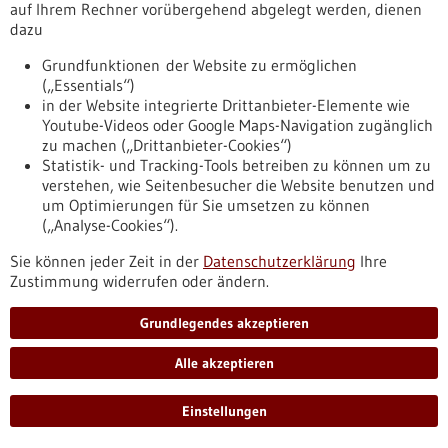
auf Ihrem Rechner vorübergehend abgelegt werden, dienen
dazu
Pressemitteilung - 27.10.2021
„Time is Retina“: Wenn das Auge plötzlich
Grundfunktionen der Website zu ermöglichen
nichts mehr sieht, gilt es keine Zeit zu
(„Essentials“)
in der Website integrierte Drittanbieter-Elemente wie
verlieren
Youtube-Videos oder Google Maps-Navigation zugänglich
Am 29. Oktober 2021 ist Weltschlaganfalltag. Nicht nur das
zu machen („Drittanbieter-Cookies“)
Gehirn kann einen Infarkt erleiden – auch das Auge kann von
Statistik- und Tracking-Tools betreiben zu können um zu
einem akuten Verschluss der Blutzufuhr betroffen sein. Der
verstehen, wie Seitenbesucher die Website benutzen und
Augeninfarkt zeichnet sich durch eine plötzliche, schmerzlose
um Optimierungen für Sie umsetzen zu können
Sehverschlechterung innerhalb von Sekunden aus.
(„Analyse-Cookies“).
Unbehandelt führt er in rund 95 % der Fälle zu einem
schweren und dauerhaften Sehverlust im betroffenen Auge.
Sie können jeder Zeit in der
Datenschutzerklärung
Ihre
https://www.gesundheitsindustrie-
Zustimmung widerrufen oder ändern.
bw.de/fachbeitrag/pm/time-retina-wenn-das-auge-
ploetzlich-nichts-mehr-sieht-gilt-es-keine-zeit-zu-verlieren
Grundlegendes akzeptieren
Alle akzeptieren
Rückblick: Forum Gesundheitsindustrie 2021 - 26.10.2021
Einstellungen