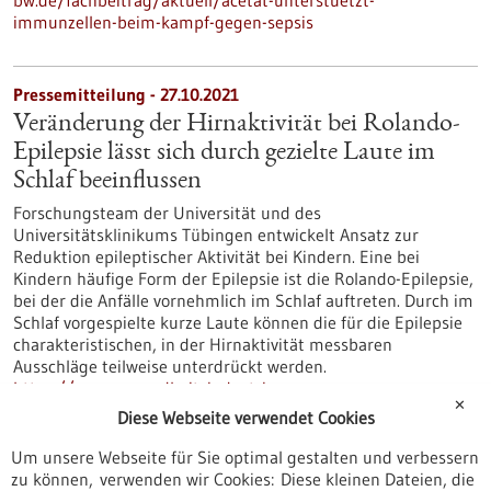
bw.de/fachbeitrag/aktuell/acetat-unterstuetzt-
immunzellen-beim-kampf-gegen-sepsis
Pressemitteilung - 27.10.2021
Veränderung der Hirnaktivität bei Rolando-
Epilepsie lässt sich durch gezielte Laute im
Schlaf beeinflussen
Forschungsteam der Universität und des
Universitätsklinikums Tübingen entwickelt Ansatz zur
Reduktion epileptischer Aktivität bei Kindern. Eine bei
Kindern häufige Form der Epilepsie ist die Rolando-Epilepsie,
bei der die Anfälle vornehmlich im Schlaf auftreten. Durch im
Schlaf vorgespielte kurze Laute können die für die Epilepsie
charakteristischen, in der Hirnaktivität messbaren
Ausschläge teilweise unterdrückt werden.
https://www.gesundheitsindustrie-
✕
bw.de/fachbeitrag/pm/veraenderung-der-hirnaktivitaet-bei-
Diese Webseite verwendet Cookies
rolando-epilepsie-laesst-sich-durch-gezielte-laute-im-schlaf-
beeinflussen
Um unsere Webseite für Sie optimal gestalten und verbessern
zu können, verwenden wir Cookies: Diese kleinen Dateien, die