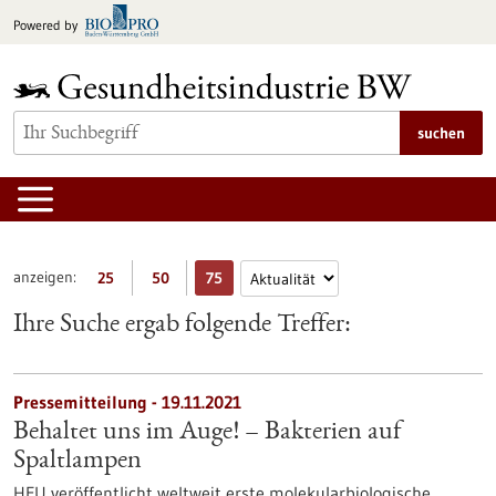
zum
Powered by
Inhalt
springen
suchen
anzeigen:
25
50
75
Ihre Suche ergab folgende Treffer:
Pressemitteilung - 19.11.2021
Behaltet uns im Auge! – Bakterien auf
Spaltlampen
HFU veröffentlicht weltweit erste molekularbiologische