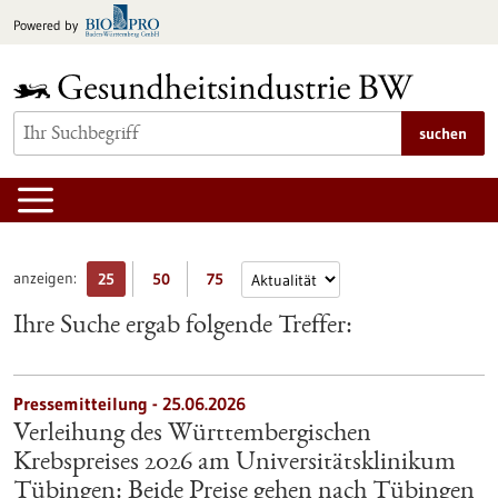
zum
Powered by
Inhalt
springen
suchen
anzeigen:
25
50
75
Ihre Suche ergab folgende Treffer:
Pressemitteilung - 25.06.2026
Verleihung des Württembergischen
Krebspreises 2026 am Universitätsklinikum
Tübingen: Beide Preise gehen nach Tübingen