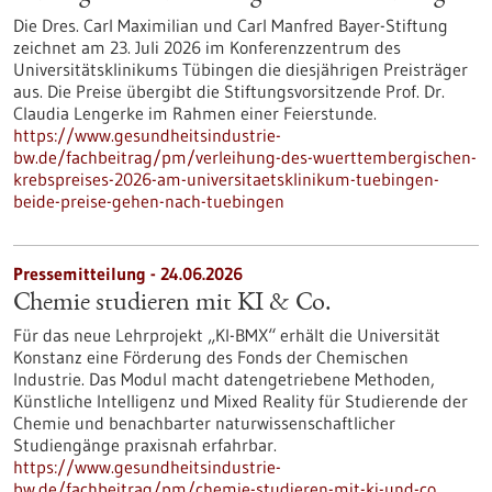
Die Dres. Carl Maximilian und Carl Manfred Bayer-Stiftung
zeichnet am 23. Juli 2026 im Konferenzzentrum des
Universitätsklinikums Tübingen die diesjährigen Preisträger
aus. Die Preise übergibt die Stiftungsvorsitzende Prof. Dr.
Claudia Lengerke im Rahmen einer Feierstunde.
https://www.gesundheitsindustrie-
bw.de/fachbeitrag/pm/verleihung-des-wuerttembergischen-
krebspreises-2026-am-universitaetsklinikum-tuebingen-
beide-preise-gehen-nach-tuebingen
Pressemitteilung - 24.06.2026
Chemie studieren mit KI & Co.
Für das neue Lehrprojekt „KI-BMX“ erhält die Universität
Konstanz eine Förderung des Fonds der Chemischen
Industrie. Das Modul macht datengetriebene Methoden,
Künstliche Intelligenz und Mixed Reality für Studierende der
Chemie und benachbarter naturwissenschaftlicher
Studiengänge praxisnah erfahrbar.
https://www.gesundheitsindustrie-
bw.de/fachbeitrag/pm/chemie-studieren-mit-ki-und-co