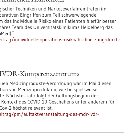
izinischen Assistenten“
gischer Techniken und Narkoseverfahren treten im
rativen Eingriffen zum Teil schwerwiegende
 das individuelle Risiko eines Patienten hierfür besser
linäres Team des Universitätsklinikums Heidelberg das
oMed)“.
trag/individuelle-operations-risikoabschaetzung-durch-
& IVDR-Kompetenzzentrums
neuen Medizinprodukte-Verordnung war im Mai diesen
ktion von Medizinprodukten, wie beispielsweise
. Nächstes Jahr folgt der Geltungsbeginn der
im Kontext des COVID-19-Geschehens unter anderem für
V-2 höchst relevant ist.
eitrag/pm/auftaktveranstaltung-des-mdr-ivdr-