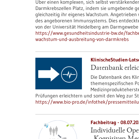
Über einen komplexen, sich selbst verstärkend
Darmkrebszellen Platz, indem sie umgebende ge
gleichzeitig ihr eigenes Wachstum. Angetrieben 
des angeborenen Immunsystems. Dies entdeckt
von der Universität Heidelberg am Darmgewebe 
https://www.gesundheitsindustrie-bw.de/fachb
wachstum-und-ausbreitung-von-darmkrebs
KlinischeStudien-Lots
Datenbank erlei
Die Datenbank des Kli
themenspezifischen Po
Medizinprodukteherste
Prüfungen erleichtern und somit den Weg zur S
https://www.bio-pro.de/infothek/pressemitteil
Fachbeitrag - 08.07.20
Individuelle Op