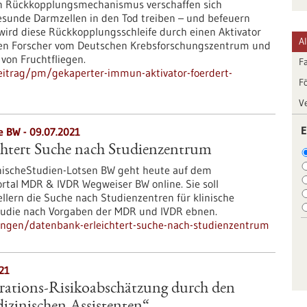
en Rückkopplungsmechanismus verschaffen sich
sunde Darmzellen in den Tod treiben – und befeuern
wird diese Rückkopplungsschleife durch einen Aktivator
A
en Forscher vom Deutschen Krebsforschungszentrum und
von Fruchtfliegen.
F
eitrag/pm/gekaperter-immun-aktivator-foerdert-
F
V
E
e BW - 09.07.2021
chtert Suche nach Studienzentrum
nischeStudien-Lotsen BW geht heute auf dem
rtal MDR & IVDR Wegweiser BW online. Sie soll
llern die Suche nach Studienzentren für klinische
tudie nach Vorgaben der MDR und IVDR ebnen.
ungen/datenbank-erleichtert-suche-nach-studienzentrum
21
erations-Risikoabschätzung durch den