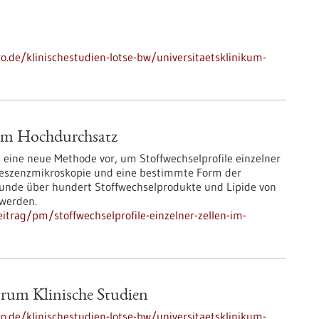
ro.de/klinischestudien-lotse-bw/universitaetsklinikum-
n im Hochdurchsatz
eine neue Methode vor, um Stoffwechselprofile einzelner
uoreszenzmikroskopie und eine bestimmte Form der
unde über hundert Stoffwechselprodukte und Lipide von
 werden.
trag/pm/stoffwechselprofile-einzelner-zellen-im-
trum Klinische Studien
ro.de/klinischestudien-lotse-bw/universitaetsklinikum-