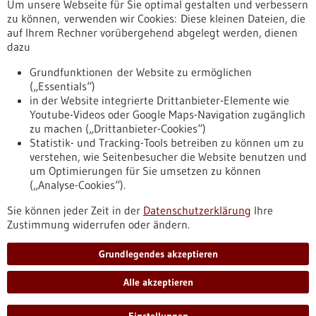
Um unsere Webseite für Sie optimal gestalten und verbessern
Erscheinungsdatum
zu können, verwenden wir Cookies: Diese kleinen Dateien, die
auf Ihrem Rechner vorübergehend abgelegt werden, dienen
dazu
zurücksetzen
Grundfunktionen der Website zu ermöglichen
(„Essentials“)
anzeigen
in der Website integrierte Drittanbieter-Elemente wie
Youtube-Videos oder Google Maps-Navigation zugänglich
zu machen („Drittanbieter-Cookies“)
Statistik- und Tracking-Tools betreiben zu können um zu
verstehen, wie Seitenbesucher die Website benutzen und
Nach oben
um Optimierungen für Sie umsetzen zu können
(„Analyse-Cookies“).
Sie können jeder Zeit in der
Datenschutzerklärung
Ihre
Informiert bleiben
Zustimmung widerrufen oder ändern.
Newsletter abonnieren
Grundlegendes akzeptieren
Alle akzeptieren
2026
©