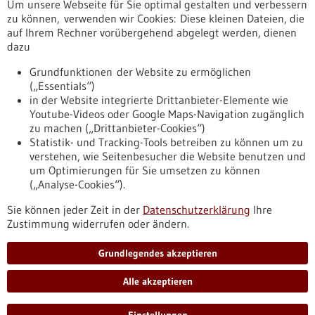
Um unsere Webseite für Sie optimal gestalten und verbessern
Erscheinungsdatum
zu können, verwenden wir Cookies: Diese kleinen Dateien, die
auf Ihrem Rechner vorübergehend abgelegt werden, dienen
dazu
zurücksetzen
Grundfunktionen der Website zu ermöglichen
(„Essentials“)
anzeigen
in der Website integrierte Drittanbieter-Elemente wie
Youtube-Videos oder Google Maps-Navigation zugänglich
zu machen („Drittanbieter-Cookies“)
Statistik- und Tracking-Tools betreiben zu können um zu
verstehen, wie Seitenbesucher die Website benutzen und
Nach oben
um Optimierungen für Sie umsetzen zu können
(„Analyse-Cookies“).
Sie können jeder Zeit in der
Datenschutzerklärung
Ihre
Informiert bleiben
Zustimmung widerrufen oder ändern.
Newsletter abonnieren
Grundlegendes akzeptieren
Alle akzeptieren
2026
©