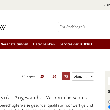
BIO
Veranstaltungen
Datenbanken
Services der BIOPRO
anzeigen:
25
50
75
S
lytik - Angewandter Verbraucherschutz
berechtigterweise gesunde, qualitativ hochwertige und