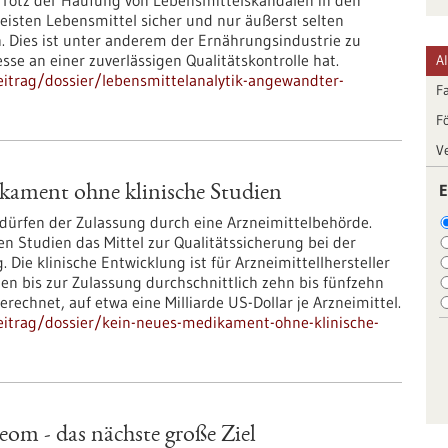
 Trotz der Häufung von Lebensmittelskandalen in den
eisten Lebensmittel sicher und nur äußerst selten
. Dies ist unter anderem der Ernährungsindustrie zu
esse an einer zuverlässigen Qualitätskontrolle hat.
A
itrag/dossier/lebensmittelanalytik-angewandter-
F
F
V
E
kament ohne klinische Studien
rfen der Zulassung durch eine Arzneimittelbehörde.
hen Studien das Mittel zur Qualitätssicherung bei der
 Die klinische Entwicklung ist für Arzneimittellhersteller
 bis zur Zulassung durchschnittlich zehn bis fünfzehn
erechnet, auf etwa eine Milliarde US-Dollar je Arzneimittel.
eitrag/dossier/kein-neues-medikament-ohne-klinische-
m - das nächste große Ziel