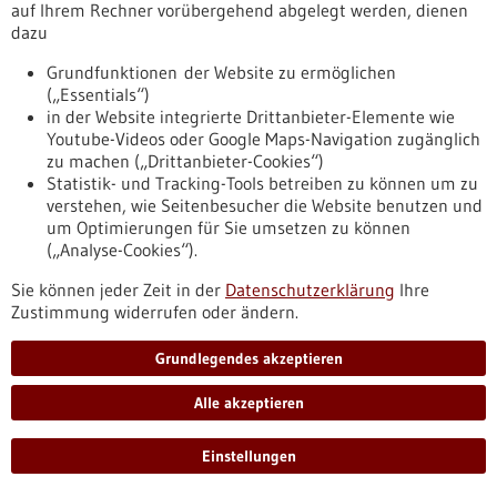
auf Ihrem Rechner vorübergehend abgelegt werden, dienen
Leuchtturmprojekt „COMET-
dazu
Pflegeausbildung BW" zieht erste Bilanz
Grundfunktionen der Website zu ermöglichen
Unter dem Fokus „Ausbildungsqualität durch COMET-
(„Essentials“)
Pflegeausbildung BW steigern“ fand kürzlich am Campus
in der Website integrierte Drittanbieter-Elemente wie
Flandernstraße der Hochschule Esslingen die Fachtagung
Youtube-Videos oder Google Maps-Navigation zugänglich
„COMET-Pflegeausbildung BW“ statt. Mehr als 60 Lehrkräfte
zu machen („Drittanbieter-Cookies“)
und Praxisanleitende von acht Berufsfachschulen für Pflege
Statistik- und Tracking-Tools betreiben zu können um zu
aus ganz Baden-Württemberg sowie wichtige Stakeholder
verstehen, wie Seitenbesucher die Website benutzen und
waren gekommen.
um Optimierungen für Sie umsetzen zu können
https://www.gesundheitsindustrie-
(„Analyse-Cookies“).
bw.de/fachbeitrag/pm/leuchtturmprojekt-comet-
pflegeausbildung-bw-zieht-erste-bilanz
Sie können jeder Zeit in der
Datenschutzerklärung
Ihre
Zustimmung widerrufen oder ändern.
Pressemitteilung - 13.02.2026
Grundlegendes akzeptieren
Molekulare Ursache von Strahlenschäden
Alle akzeptieren
identifiziert
Als gefürchtete Nebenwirkung von Strahlentherapien können
Einstellungen
stark beeinträchtigende fibrotische Hautschädigungen
auftreten. Wissenschaftlerinnen und Wissenschaftler aus dem