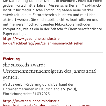
Die Darstellung kleinster Details in lebenden Zellen hat einen
großen Fortschritt erfahren: Wissenschaftler am Max-Planck-
Institut für medizinische Forschung haben neue Marker
entwickelt, die im Fernrotbereich leuchten und mit Licht
aktiviert werden. Sie sind stabil, leicht zu kontrollieren und
mit mehreren hochauflösenden Mikroskopiemethoden
kompatibel, wie es ein in der Zeitschrift Chem veröffentlichte
Paper darlegt.
https://www.gesundheitsindustrie-
bw.de/fachbeitrag/pm/zellen-neuem-licht-sehen
Förderung
she succeeds award:
Unternehmensnachfolgerin des Jahres 2026
gesucht
Wettbewerb,
Förderung durch:
Verband der
Unternehmerinnen in Deutschland e.V. (VdU),
Einreichungsfrist:
31.03.2026
https://www.gesundheitsindustrie-
bw.de/datenbank/foerderungen/she-succeeds-award-