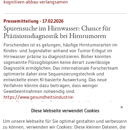
kognitiven-abbau-verlangsamen
Pressemitteilung - 17.02.2026
Spurensuche im Hirnwasser: Chance für
Präzisionsdiagnostik bei Hirntumoren
Forschenden ist es gelungen, häufige Hirntumorarten im
Kindes- und Jugendalter anhand von Tumor-Erbgut im
Hirnwasser präzise zu diagnostizieren. Bisher konnten
sogenannte Flüssigbiopsien keine derart zuverlässige
Diagnostik ermöglichen. Das internationale Forscherteam
optimierte daher eine Sequenzierungstechnik und
entwickelte einen KI-basierte Auswertung. Das neue
Verfahren könnte dazu beitragen, dass weniger
Gewebeentnahmen notwendig sind.
https://www.gesundheitsindustrie-
bw.de/fachbeitrag/pm/spurensuche-im-hirnwasser-chance-
✕
fuer-praezisionsdiagnostik-bei-hirntumoren
Diese Webseite verwendet Cookies
Um unsere Webseite für Sie optimal gestalten und verbessern
zu können, verwenden wir Cookies: Diese kleinen Dateien, die
Pressemitteilung - 13.02.2026