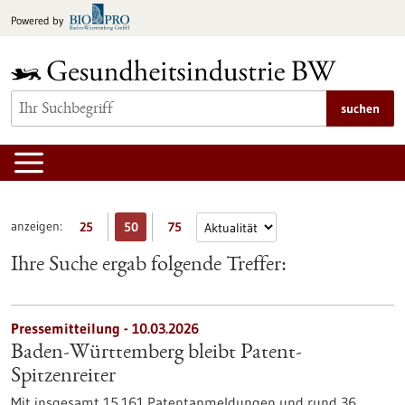
zum
Powered by
Inhalt
springen
suchen
anzeigen:
25
50
75
Ihre Suche ergab folgende Treffer:
Pressemitteilung - 10.03.2026
Baden-Württemberg bleibt Patent-
Spitzenreiter
Mit insgesamt 15.161 Patentanmeldungen und rund 36