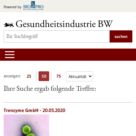
zum
Powered by
Inhalt
springen
suchen
anzeigen:
25
50
75
Ihre Suche ergab folgende Treffer:
Trenzyme GmbH - 20.05.2020