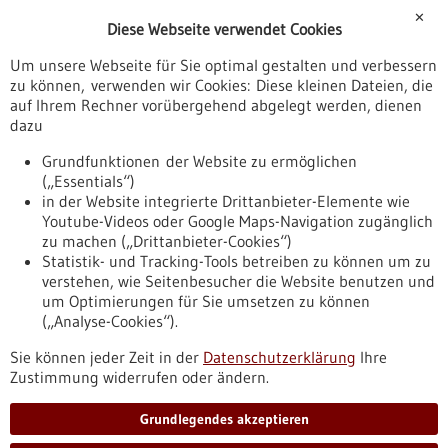
Förderungen
✕
Diese Webseite verwendet Cookies
Veranstaltungen
Um unsere Webseite für Sie optimal gestalten und verbessern
Erscheinungsdatum
zu können, verwenden wir Cookies: Diese kleinen Dateien, die
auf Ihrem Rechner vorübergehend abgelegt werden, dienen
dazu
zurücksetzen
Grundfunktionen der Website zu ermöglichen
(„Essentials“)
anzeigen
in der Website integrierte Drittanbieter-Elemente wie
Youtube-Videos oder Google Maps-Navigation zugänglich
zu machen („Drittanbieter-Cookies“)
Statistik- und Tracking-Tools betreiben zu können um zu
verstehen, wie Seitenbesucher die Website benutzen und
Nach oben
um Optimierungen für Sie umsetzen zu können
(„Analyse-Cookies“).
Sie können jeder Zeit in der
Datenschutzerklärung
Ihre
Informiert bleiben
Zustimmung widerrufen oder ändern.
Newsletter abonnieren
Grundlegendes akzeptieren