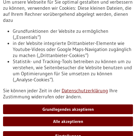
Um unsere Webseite für Sie optimal gestalten und verbessern
Erscheinungsdatum
zu können, verwenden wir Cookies: Diese kleinen Dateien, die
auf Ihrem Rechner vorübergehend abgelegt werden, dienen
dazu
zurücksetzen
Grundfunktionen der Website zu ermöglichen
(„Essentials“)
anzeigen
in der Website integrierte Drittanbieter-Elemente wie
Youtube-Videos oder Google Maps-Navigation zugänglich
zu machen („Drittanbieter-Cookies“)
Statistik- und Tracking-Tools betreiben zu können um zu
verstehen, wie Seitenbesucher die Website benutzen und
Nach oben
um Optimierungen für Sie umsetzen zu können
(„Analyse-Cookies“).
Sie können jeder Zeit in der
Datenschutzerklärung
Ihre
Informiert bleiben
Zustimmung widerrufen oder ändern.
Newsletter abonnieren
Grundlegendes akzeptieren
Alle akzeptieren
2026
©