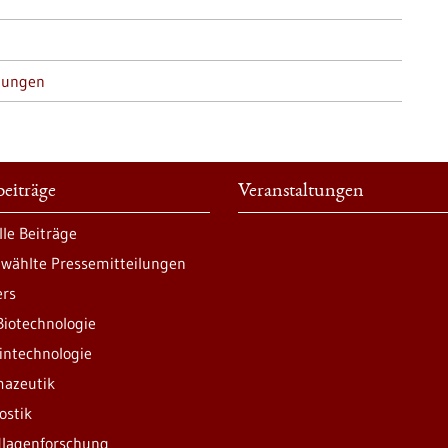
tungen
eiträge
Veranstaltungen
lle Beiträge
wählte Pressemitteilungen
ers
Biotechnologie
intechnologie
azeutik
ostik
lagenforschung