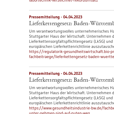
labortechnik-verzeichnet-rekordumsatz
Pressemitteilung - 04.04.2023
Lieferkettengesetz: Baden-Württem
Um verantwortungsvolles unternehmerisches Hand
Stuttgarter Haus der Wirtschaft. Unternehmen 
Lieferkettensorgfaltspflichtengesetz (LkSG) un
europäischen Lieferkettenrichtlinie auszutausch
https://regulatorik-gesundheitswirtschaft.bio-
fachbeitraege/lieferkettengesetz-baden-wuert
Pressemitteilung - 04.04.2023
Lieferkettengesetz: Baden-Württem
Um verantwortungsvolles unternehmerisches Hand
Stuttgarter Haus der Wirtschaft. Unternehmen 
Lieferkettensorgfaltspflichtengesetz (LkSG) un
europäischen Lieferkettenrichtlinie auszutausch
https://www.gesundheitsindustrie-bw.de/fachb
unter-nehmen-sind-auf-guten-weg