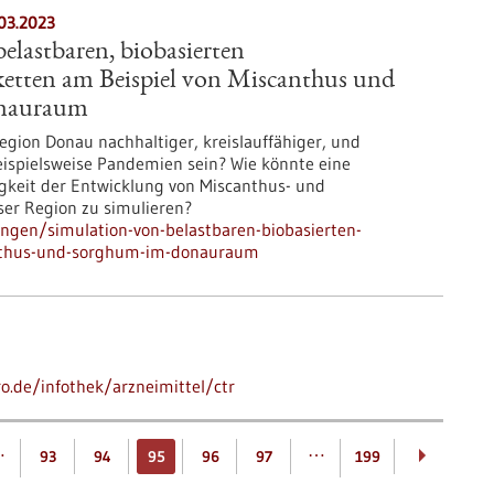
03.2023
elastbaren, biobasierten
etten am Beispiel von Miscanthus und
nauraum
gion Donau nachhaltiger, kreislauffähiger, und
ispielsweise Pandemien sein? Wie könnte eine
higkeit der Entwicklung von Miscanthus- und
er Region zu simulieren?
ungen/simulation-von-belastbaren-biobasierten-
anthus-und-sorghum-im-donauraum
ro.de/infothek/arzneimittel/ctr
…
…
93
94
95
96
97
199