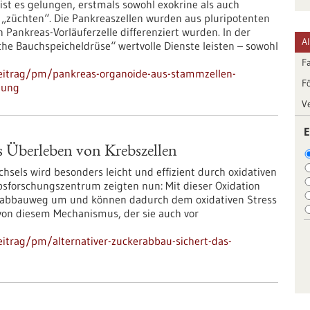
st es gelungen, erstmals sowohl exokrine als auch
„züchten“. Die Pankreaszellen wurden aus pluripotenten
 Pankreas-Vorläuferzelle differenziert wurden. In der
A
he Bauchspeicheldrüse“ wertvolle Dienste leisten – sowohl
F
eitrag/pm/pankreas-organoide-aus-stammzellen-
F
hung
V
E
s Überleben von Krebszellen
hsels wird besonders leicht und effizient durch oxidativen
bsforschungszentrum zeigten nun: Mit dieser Oxidation
ckerabbauweg um und können dadurch dem oxidativen Stress
 von diesem Mechanismus, der sie auch vor
itrag/pm/alternativer-zuckerabbau-sichert-das-