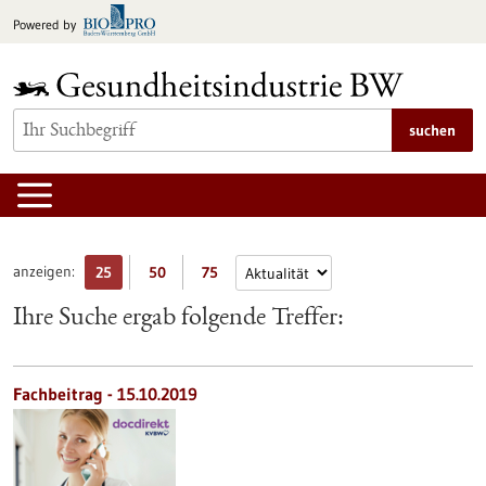
zum
Powered by
Inhalt
springen
suchen
anzeigen:
25
50
75
Ihre Suche ergab folgende Treffer:
Fachbeitrag - 15.10.2019