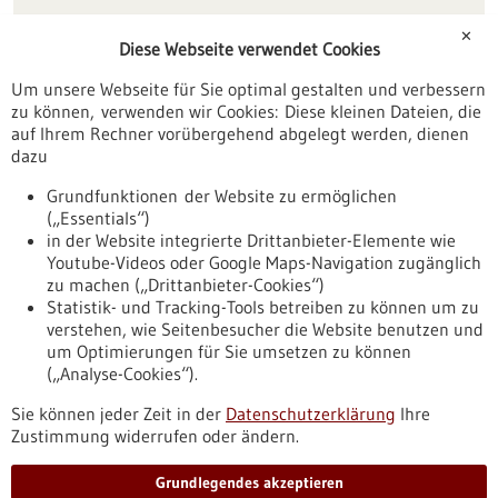
Förderungen
✕
Diese Webseite verwendet Cookies
Veranstaltungen
Um unsere Webseite für Sie optimal gestalten und verbessern
Erscheinungsdatum
zu können, verwenden wir Cookies: Diese kleinen Dateien, die
auf Ihrem Rechner vorübergehend abgelegt werden, dienen
dazu
zurücksetzen
Grundfunktionen der Website zu ermöglichen
(„Essentials“)
anzeigen
in der Website integrierte Drittanbieter-Elemente wie
Youtube-Videos oder Google Maps-Navigation zugänglich
zu machen („Drittanbieter-Cookies“)
Statistik- und Tracking-Tools betreiben zu können um zu
verstehen, wie Seitenbesucher die Website benutzen und
Nach oben
um Optimierungen für Sie umsetzen zu können
(„Analyse-Cookies“).
Sie können jeder Zeit in der
Datenschutzerklärung
Ihre
Informiert bleiben
Zustimmung widerrufen oder ändern.
Newsletter abonnieren
Grundlegendes akzeptieren