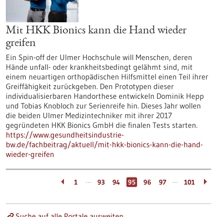
Mit HKK Bionics kann die Hand wieder
greifen
Ein Spin-off der Ulmer Hochschule will Menschen, deren
Hände unfall- oder krankheitsbedingt gelähmt sind, mit
einem neuartigen orthopädischen Hilfsmittel einen Teil ihrer
Greiffähigkeit zurückgeben. Den Prototypen dieser
individualisierbaren Handorthese entwickeln Dominik Hepp
und Tobias Knobloch zur Serienreife hin. Dieses Jahr wollen
die beiden Ulmer Medizintechniker mit ihrer 2017
gegründeten HKK Bionics GmbH die finalen Tests starten.
https://www.gesundheitsindustrie-
bw.de/fachbeitrag/aktuell/mit-hkk-bionics-kann-die-hand-
wieder-greifen
…
…
1
93
94
95
96
97
101
Suche auf alle Portale ausweiten