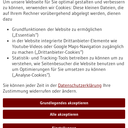
Um unsere Webseite für Sie optimal gestalten und verbessern
Erscheinungsdatum
zu können, verwenden wir Cookies: Diese kleinen Dateien, die
auf Ihrem Rechner vorübergehend abgelegt werden, dienen
dazu
zurücksetzen
Grundfunktionen der Website zu ermöglichen
(„Essentials“)
anzeigen
in der Website integrierte Drittanbieter-Elemente wie
Youtube-Videos oder Google Maps-Navigation zugänglich
zu machen („Drittanbieter-Cookies“)
Statistik- und Tracking-Tools betreiben zu können um zu
verstehen, wie Seitenbesucher die Website benutzen und
Nach oben
um Optimierungen für Sie umsetzen zu können
(„Analyse-Cookies“).
Sie können jeder Zeit in der
Datenschutzerklärung
Ihre
Informiert bleiben
Zustimmung widerrufen oder ändern.
Newsletter abonnieren
Grundlegendes akzeptieren
Alle akzeptieren
2026
©