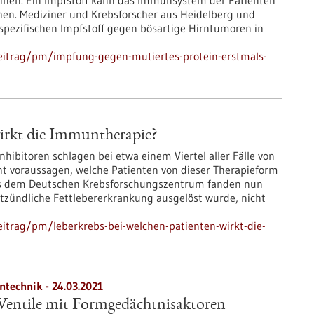
einen. Ein Impfstoff kann das Immunsystem der Patienten
en. Mediziner und Krebsforscher aus Heidelberg und
ezifischen Impfstoff gegen bösartige Hirntumoren in
eitrag/pm/impfung-gegen-mutiertes-protein-erstmals-
wirkt die Immuntherapie?
ibitoren schlagen bei etwa einem Viertel aller Fälle von
ht voraussagen, welche Patienten von dieser Therapieform
 aus dem Deutschen Krebsforschungszentrum fanden nun
ntzündliche Fettlebererkrankung ausgelöst wurde, nicht
itrag/pm/leberkrebs-bei-welchen-patienten-wirkt-die-
ntechnik - 24.03.2021
Ventile mit Formgedächtnisaktoren