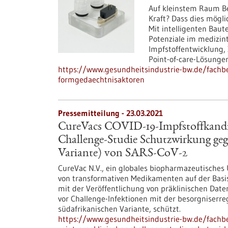
Auf kleinstem Raum Be
Kraft? Dass dies mögli
Mit intelligenten Baut
Potenziale im medizin
Impfstoffentwicklung, 
Point-of-care-Lösungen
https://www.gesundheitsindustrie-bw.de/fachbe
formgedaechtnisaktoren
Pressemitteilung - 23.03.2021
CureVacs COVID-19-Impfstoffkandid
Challenge-Studie Schutzwirkung gege
Variante) von SARS-CoV-2
CureVac N.V., ein globales biopharmazeutisches
von transformativen Medikamenten auf der Basi
mit der Veröffentlichung von präklinischen Dat
vor Challenge-Infektionen mit der besorgniserr
südafrikanischen Variante, schützt.
https://www.gesundheitsindustrie-bw.de/fachbe