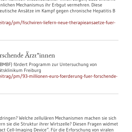
hnlichen Mechanismus ihr Erbgut vermehren. Diese
eutische Ansätze im Kampf gegen chronische Hepatitis B
trag/pm/fischviren-liefern-neue-therapieansaetze-fuer-
orschende Ärzt*innen
(BMBF) fördert Programm zur Untersuchung von
tsklinikum Freiburg
itrag/pm/93-millionen-euro-foerderung-fuer-forschende-
zudringen? Welche zellulären Mechanismen machen sie sich
n sie die Struktur ihrer Wirtszelle? Diesen Fragen widmet
ct Cell-Imaging Device“. Für die Erforschung von viralen