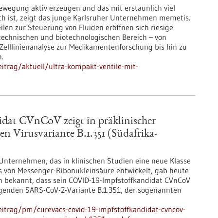
wegung aktiv erzeugen und das mit erstaunlich viel
ch ist, zeigt das junge Karlsruher Unternehmen memetis.
eilen zur Steuerung von Fluiden eröffnen sich riesige
technischen und biotechnologischen Bereich – von
Zelllinienanalyse zur Medikamentenforschung bis hin zu
.
itrag/aktuell/ultra-kompakt-ventile-mit-
at CVnCoV zeigt in präklinischer
n Virusvariante B.1.351 (Südafrika-
 Unternehmen, das in klinischen Studien eine neue Klasse
s von Messenger-Ribonukleinsäure entwickelt, gab heute
en bekannt, dass sein COVID-19-Impfstoffkandidat CVnCoV
egenden SARS-CoV-2-Variante B.1.351, der sogenannten
itrag/pm/curevacs-covid-19-impfstoffkandidat-cvncov-