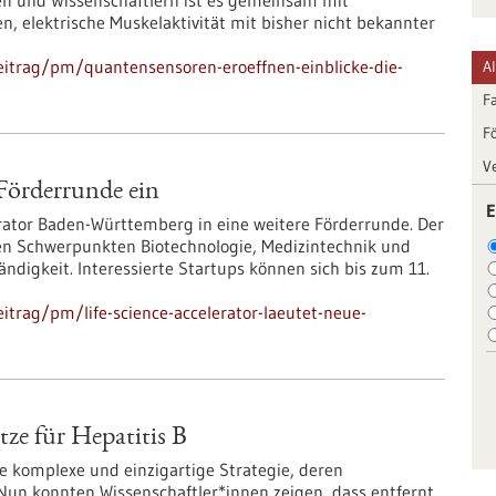
en und Wissenschaftlern ist es gemeinsam mit
, elektrische Muskelaktivität mit bisher nicht bekannter
eitrag/pm/quantensensoren-eroeffnen-einblicke-die-
A
F
F
V
 Förderrunde ein
E
lerator Baden-Württemberg in eine weitere Förderrunde. Der
den Schwerpunkten Biotechnologie, Medizintechnik und
ndigkeit. Interessierte Startups können sich bis zum 11.
trag/pm/life-science-accelerator-laeutet-neue-
tze für Hepatitis B
e komplexe und einzigartige Strategie, deren
Nun konnten Wissenschaftler*innen zeigen, dass entfernt