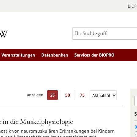
BIO
Veranstaltungen
Datenbanken
Services der BIOPRO
anzeigen:
25
50
75
S
 in die Muskelphysiologie
nostik von neuromuskulären Erkrankungen bei Kindern