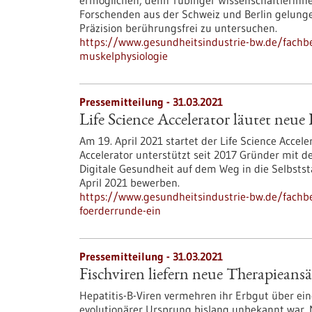
ermöglichen, denn Tübinger Wissenschaftlerinn
Forschenden aus der Schweiz und Berlin gelungen
Präzision berührungsfrei zu untersuchen.
https://www.gesundheitsindustrie-bw.de/fachb
muskelphysiologie
Pressemitteilung - 31.03.2021
Life Science Accelerator läutet neue
Am 19. April 2021 startet der Life Science Acce
Accelerator unterstützt seit 2017 Gründer mit 
Digitale Gesundheit auf dem Weg in die Selbststä
April 2021 bewerben.
https://www.gesundheitsindustrie-bw.de/fachbei
foerderrunde-ein
Pressemitteilung - 31.03.2021
Fischviren liefern neue Therapieansä
Hepatitis-B-Viren vermehren ihr Erbgut über ein
evolutionärer Ursprung bislang unbekannt war. 