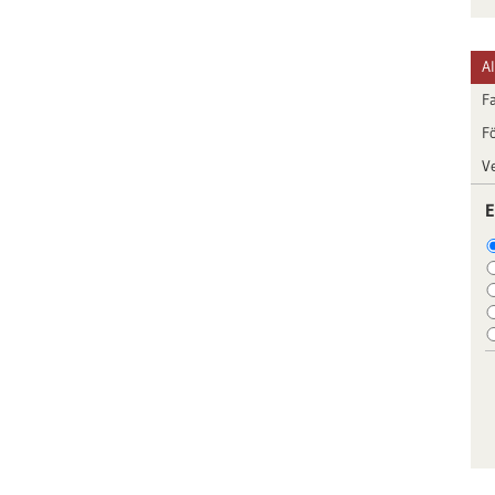
A
F
F
V
E