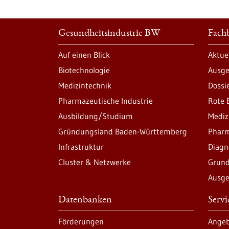
Gesundheitsindustrie BW
Fachb
Auf einen Blick
Aktue
Biotechnologie
Ausge
Medizintechnik
Dossi
Pharmazeutische Industrie
Rote 
Ausbildung/Studium
Mediz
Gründungsland Baden-Württemberg
Pharm
Infrastruktur
Diagn
Cluster & Netzwerke
Grund
Ausge
Datenbanken
Serv
Förderungen
Angeb