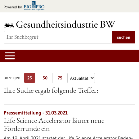
zum
Powered by
Inhalt
springen
suchen
anzeigen:
25
50
75
Ihre Suche ergab folgende Treffer:
Pressemitteilung - 31.03.2021
Life Science Accelerator läutet neue
Förderrunde ein
Am 19. April 2021 startet der Life Science Accelerator Baden-