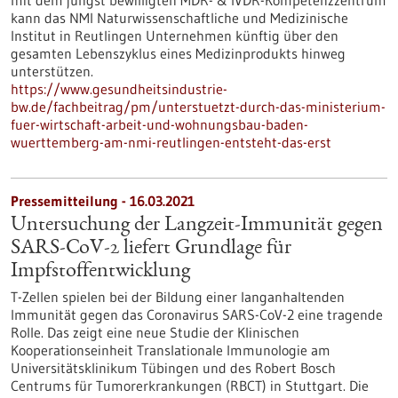
mit dem jüngst bewilligten MDR- & IVDR-Kompetenzzentrum
kann das NMI Naturwissenschaftliche und Medizinische
Institut in Reutlingen Unternehmen künftig über den
gesamten Lebenszyklus eines Medizinprodukts hinweg
unterstützen.
https://www.gesundheitsindustrie-
bw.de/fachbeitrag/pm/unterstuetzt-durch-das-ministerium-
fuer-wirtschaft-arbeit-und-wohnungsbau-baden-
wuerttemberg-am-nmi-reutlingen-entsteht-das-erst
Pressemitteilung - 16.03.2021
Untersuchung der Langzeit-Immunität gegen
SARS-CoV-2 liefert Grundlage für
Impfstoffentwicklung
T-Zellen spielen bei der Bildung einer langanhaltenden
Immunität gegen das Coronavirus SARS-CoV-2 eine tragende
Rolle. Das zeigt eine neue Studie der Klinischen
Kooperationseinheit Translationale Immunologie am
Universitätsklinikum Tübingen und des Robert Bosch
Centrums für Tumorerkrankungen (RBCT) in Stuttgart. Die