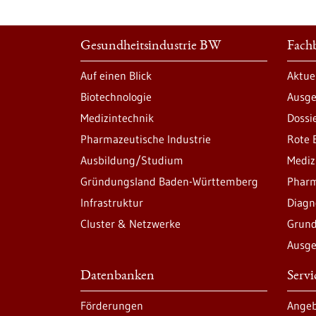
Gesundheitsindustrie BW
Fachb
Auf einen Blick
Aktue
Biotechnologie
Ausge
Medizintechnik
Dossi
Pharmazeutische Industrie
Rote 
Ausbildung/Studium
Mediz
Gründungsland Baden-Württemberg
Pharm
Infrastruktur
Diagn
Cluster & Netzwerke
Grund
Ausge
Datenbanken
Serv
Förderungen
Angeb