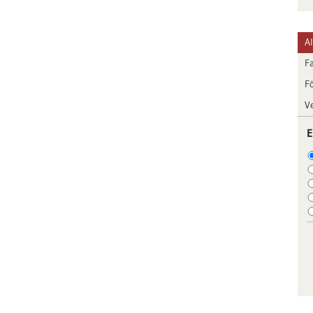
A
F
F
V
E