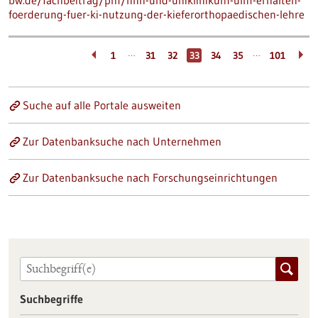
bw.de/fachbeitrag/pm/hhn-und-uniklinikum-ulm-erhalten-
foerderung-fuer-ki-nutzung-der-kieferorthopaedischen-lehre
…
…
1
31
32
33
34
35
101
Suche auf alle Portale ausweiten
Zur Datenbanksuche nach Unternehmen
Zur Datenbanksuche nach Forschungseinrichtungen
Suchbegriffe