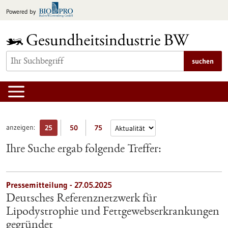
zum
Powered by
Inhalt
springen
suchen
anzeigen:
25
50
75
Ihre Suche ergab folgende Treffer:
Pressemitteilung - 27.05.2025
Deutsches Referenznetzwerk für
Lipodystrophie und Fettgewebserkrankungen
gegründet