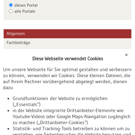
dieses Portal
alle Portale
Allgemein
Fachbeiträge
Förderungen
✕
Diese Webseite verwendet Cookies
Veranstaltungen
Um unsere Webseite für Sie optimal gestalten und verbessern
Erscheinungsdatum
zu können, verwenden wir Cookies: Diese kleinen Dateien, die
auf Ihrem Rechner vorübergehend abgelegt werden, dienen
dazu
zurücksetzen
Grundfunktionen der Website zu ermöglichen
(„Essentials“)
anzeigen
in der Website integrierte Drittanbieter-Elemente wie
Youtube-Videos oder Google Maps-Navigation zugänglich
zu machen („Drittanbieter-Cookies“)
Statistik- und Tracking-Tools betreiben zu können um zu
verstehen, wie Seitenbesucher die Website benutzen und