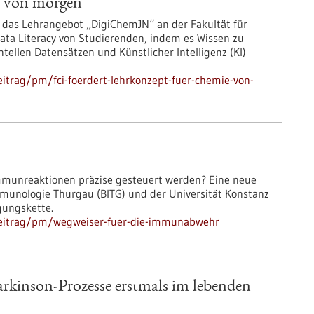
e von morgen
 das Lehrangebot „DigiChemJN“ an der Fakultät für
ta Literacy von Studierenden, indem es Wissen zu
llen Datensätzen und Künstlicher Intelligenz (KI)
itrag/pm/fci-foerdert-lehrkonzept-fuer-chemie-von-
Immunreaktionen präzise gesteuert werden? Eine neue
 Immunologie Thurgau (BITG) und der Universität Konstanz
gungskette.
beitrag/pm/wegweiser-fuer-die-immunabwehr
kinson-Prozesse erstmals im lebenden