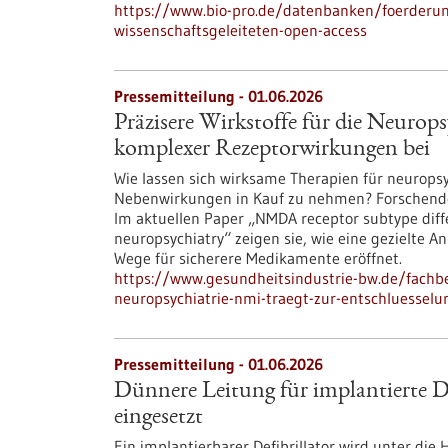
https://www.bio-pro.de/datenbanken/foerderu
wissenschaftsgeleiteten-open-access
Pressemitteilung - 01.06.2026
Präzisere Wirkstoffe für die Neurop
komplexer Rezeptorwirkungen bei
Wie lassen sich wirksame Therapien für neurop
Nebenwirkungen in Kauf zu nehmen? Forschende 
Im aktuellen Paper „NMDA receptor subtype differe
neuropsychiatry“ zeigen sie, wie eine gezielte
Wege für sicherere Medikamente eröffnet.
https://www.gesundheitsindustrie-bw.de/fachbe
neuropsychiatrie-nmi-traegt-zur-entschluessel
Pressemitteilung - 01.06.2026
Dünnere Leitung für implantierte De
eingesetzt
Ein implantierbarer Defibrillator wird unter di