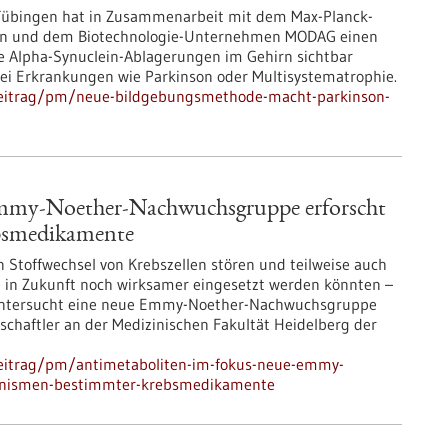
 Tübingen hat in Zusammenarbeit mit dem Max-Planck-
aften und dem Biotechnologie-Unternehmen MODAG einen
te Alpha-Synuclein-Ablagerungen im Gehirn sichtbar
bei Erkrankungen wie Parkinson oder Multisystematrophie.
beitrag/pm/neue-bildgebungsmethode-macht-parkinson-
mmy-Noether-Nachwuchsgruppe erforscht
bsmedikamente
 Stoffwechsel von Krebszellen stören und teilweise auch
 in Zukunft noch wirksamer eingesetzt werden könnten –
, untersucht eine neue Emmy-Noether-Nachwuchsgruppe
nschaftler an der Medizinischen Fakultät Heidelberg der
beitrag/pm/antimetaboliten-im-fokus-neue-emmy-
anismen-bestimmter-krebsmedikamente