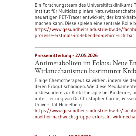
Ein Forschungsteam des Universitätsklinikums
Institut für Multidisziplinäre Naturwissensch
neuartigen PET-Tracer entwickelt, der krankhaf
machen kann. Diese spielen eine zentrale Rolle 
https://www.gesundheitsindustrie-bw.de/fach
prozesse-erstmals-im-lebenden-gehirn-sichtbar
Pressemitteilung - 27.05.2026
Antimetaboliten im Fokus: Neue E
Wirkmechanismen bestimmter Kre
Einige Chemotherapeutika wirken, indem sie den
deren Erbgut schädigen. Wie diese Medikamente
insbesondere zur Krebstherapie bei Kindern –
unter Leitung von Dr. Christopher Carnie, Wisse
Universität Heidelberg.
https://www.gesundheitsindustrie-bw.de/fach
noether-nachwuchsgruppe-erforscht-wirkmech