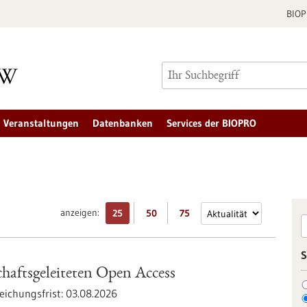
BIO
Veranstaltungen
Datenbanken
Services der BIOPRO
anzeigen:
25
50
75
S
haftsgeleiteten Open Access
eichungsfrist:
03.08.2026