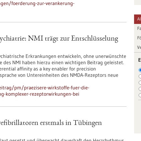
ngen/foerderung-zur-verankerung-
A
F
F
sychiatrie: NMI trägt zur Entschlüsselung
V
sychiatrische Erkrankungen entwickeln, ohne unerwünschte
E
des NMI haben hierzu einen wichtigen Beitrag geleistet.
ntial affinity as a key enabler for precision
 Ansprache von Untereinheiten des NMDA-Rezeptors neue
itrag/pm/praezisere-wirkstoffe-fuer-die-
ung-komplexer-rezeptorwirkungen-bei
fibrillatoren erstmals in Tübingen
e Haut gesetzt und überwacht dauerhaft den Herzrhythmus.