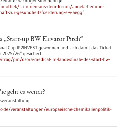
eitalter wichtiger sind denn je.
e/infothek/stimmen-aus-dem-forum/angela-hemme-
chaft-zur-gesundheitsfoerderung-e-v-aeggf
 „Start-up BW Elevator Pitch“
nal Cup IP2INVEST gewonnen und sich damit das Ticket
h 2025/26“ gesichert.
itrag/pm/osora-medical-im-landesfinale-des-start-bw-
e geht es weiter?
sveranstaltung
pro.de/veranstaltungen/europaeische-chemikalienpolitik-