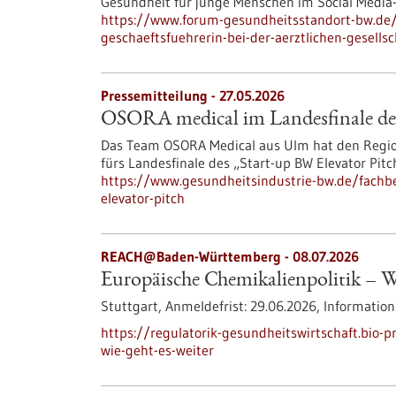
Gesundheit für junge Menschen im Social Media-Z
https://www.forum-gesundheitsstandort-bw.d
geschaeftsfuehrerin-bei-der-aerztlichen-gesells
Pressemitteilung - 27.05.2026
OSORA medical im Landesfinale des
Das Team OSORA Medical aus Ulm hat den Regio
fürs Landesfinale des „Start-up BW Elevator Pitc
https://www.gesundheitsindustrie-bw.de/fachbe
elevator-pitch
REACH@Baden-Württemberg -
08.07.2026
Europäische Chemikalienpolitik – Wi
Stuttgart,
Anmeldefrist:
29.06.2026,
Information
https://regulatorik-gesundheitswirtschaft.bio-
wie-geht-es-weiter