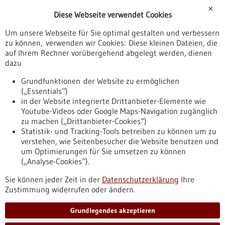
Förderungen
✕
Diese Webseite verwendet Cookies
Veranstaltungen
Um unsere Webseite für Sie optimal gestalten und verbessern
Erscheinungsdatum
zu können, verwenden wir Cookies: Diese kleinen Dateien, die
auf Ihrem Rechner vorübergehend abgelegt werden, dienen
dazu
zurücksetzen
Grundfunktionen der Website zu ermöglichen
(„Essentials“)
anzeigen
in der Website integrierte Drittanbieter-Elemente wie
Youtube-Videos oder Google Maps-Navigation zugänglich
zu machen („Drittanbieter-Cookies“)
Statistik- und Tracking-Tools betreiben zu können um zu
verstehen, wie Seitenbesucher die Website benutzen und
Nach oben
um Optimierungen für Sie umsetzen zu können
(„Analyse-Cookies“).
Sie können jeder Zeit in der
Datenschutzerklärung
Ihre
Informiert bleiben
Zustimmung widerrufen oder ändern.
Newsletter abonnieren
Grundlegendes akzeptieren