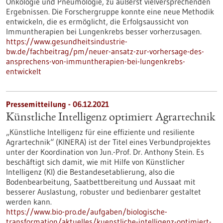
Onkologie und Pneumologie, zu äußerst vielversprechenden
Ergebnissen. Die Forschergruppe konnte eine neue Methodik
entwickeln, die es ermöglicht, die Erfolgsaussicht von
Immuntherapien bei Lungenkrebs besser vorherzusagen.
https://www.gesundheitsindustrie-
bw.de/fachbeitrag/pm/neuer-ansatz-zur-vorhersage-des-
ansprechens-von-immuntherapien-bei-lungenkrebs-
entwickelt
Pressemitteilung - 06.12.2021
Künstliche Intelligenz optimiert Agrartechnik
„Künstliche Intelligenz für eine effiziente und resiliente
Agrartechnik“ (KINERA) ist der Titel eines Verbundprojektes
unter der Koordination von Jun.-Prof. Dr. Anthony Stein. Es
beschäftigt sich damit, wie mit Hilfe von Künstlicher
Intelligenz (KI) die Bestandesetablierung, also die
Bodenbearbeitung, Saatbettbereitung und Aussaat mit
besserer Auslastung, robuster und bedienbarer gestaltet
werden kann.
https://www.bio-pro.de/aufgaben/biologische-
transformation/aktuelles/kuenstliche-intelligenz-optimiert-