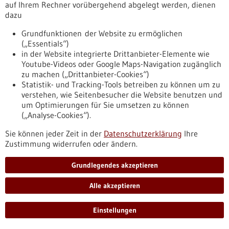
auf Ihrem Rechner vorübergehend abgelegt werden, dienen
die Chancen und Potenziale der zukünftigen
dazu
Wirtschaftsbeziehungen zum Vereinigten Königreich und die
erforderlichen politischen Rahmenbedingungen.
Grundfunktionen der Website zu ermöglichen
https://www.gesundheitsindustrie-
(„Essentials“)
bw.de/fachbeitrag/pm/wirtschaftskongress-bw-meets-uk-
in der Website integrierte Drittanbieter-Elemente wie
mit-den-britischen-partnern-im-gespraech-und-im-
Youtube-Videos oder Google Maps-Navigation zugänglich
geschaeft-bleiben
zu machen („Drittanbieter-Cookies“)
Statistik- und Tracking-Tools betreiben zu können um zu
verstehen, wie Seitenbesucher die Website benutzen und
Pressemitteilung - 24.11.2021
um Optimierungen für Sie umsetzen zu können
(„Analyse-Cookies“).
Sie können jeder Zeit in der
Datenschutzerklärung
Ihre
Zustimmung widerrufen oder ändern.
Grundlegendes akzeptieren
Alle akzeptieren
BIOPRO als Anlaufstelle auf der MEDICA
2021
Einstellungen
Nach ihrer einjährigen, coronabedingten Pause fand die