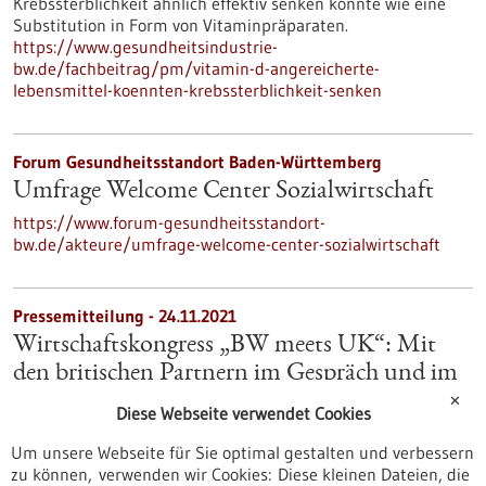
Krebssterblichkeit ähnlich effektiv senken könnte wie eine
Substitution in Form von Vitaminpräparaten.
https://www.gesundheitsindustrie-
bw.de/fachbeitrag/pm/vitamin-d-angereicherte-
lebensmittel-koennten-krebssterblichkeit-senken
Forum Gesundheitsstandort Baden-Württemberg
Umfrage Welcome Center Sozialwirtschaft
https://www.forum-gesundheitsstandort-
bw.de/akteure/umfrage-welcome-center-sozialwirtschaft
Pressemitteilung - 24.11.2021
Wirtschaftskongress „BW meets UK“: Mit
den britischen Partnern im Gespräch und im
Geschäft bleiben
✕
Diese Webseite verwendet Cookies
Wirtschaftsministerin Dr. Nicole Hoffmeister-Kraut hat am 24.
Um unsere Webseite für Sie optimal gestalten und verbessern
November im Rahmen des Wirtschaftskongresses „BW meets
zu können, verwenden wir Cookies: Diese kleinen Dateien, die
UK“ gemeinsam mit der Britischen Botschafterin Jill Gallard