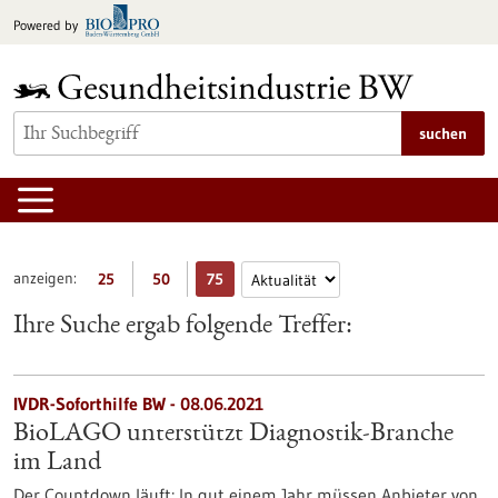
zum
Powered by
Inhalt
springen
suchen
anzeigen:
25
50
75
Ihre Suche ergab folgende Treffer:
IVDR-Soforthilfe BW - 08.06.2021
BioLAGO unterstützt Diagnostik-Branche
im Land
Der Countdown läuft: In gut einem Jahr müssen Anbieter von