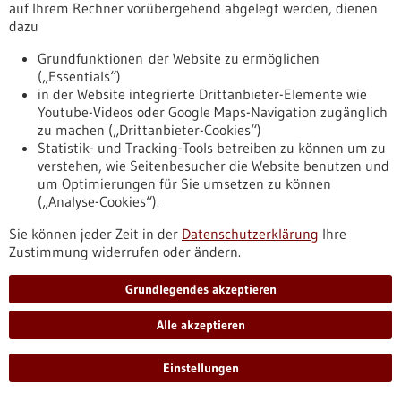
auf Ihrem Rechner vorübergehend abgelegt werden, dienen
Neues BIOPRO Magazin erschienen
dazu
https://www.bio-pro.de/infothek/pressemitteilungen/neues-
biopro-magazin-erschienen-3
Grundfunktionen der Website zu ermöglichen
(„Essentials“)
in der Website integrierte Drittanbieter-Elemente wie
Youtube-Videos oder Google Maps-Navigation zugänglich
Pressemitteilung - 03.05.2021
zu machen („Drittanbieter-Cookies“)
Studie im Kampf gegen das Glioblastom
Statistik- und Tracking-Tools betreiben zu können um zu
gestartet
verstehen, wie Seitenbesucher die Website benutzen und
um Optimierungen für Sie umsetzen zu können
Am Universitätsklinikum Tübingen startet heute Phase I der
(„Analyse-Cookies“).
klinischen Studie im Kampf gegen das Glioblastom, das zu
den aggressivsten soliden Tumoren gehört. Dieser Tumor
Sie können jeder Zeit in der
Datenschutzerklärung
Ihre
tritt im Zentralnervensystem auf und ist nach derzeitigem
Zustimmung widerrufen oder ändern.
Forschungsstand nicht heilbar. Das multidisziplinäre
Studienteam unter der Leitung von Prof. Dr. Dr. Ghazaleh
Grundlegendes akzeptieren
Tabatabai setzt dabei erstmals einen eigenentwickelten
Immunstimulator ein.
Alle akzeptieren
https://www.gesundheitsindustrie-
bw.de/fachbeitrag/pm/studie-im-kampf-gegen-das-
Einstellungen
glioblastom-gestartet