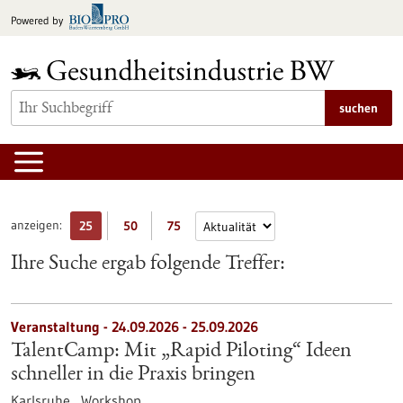
zum
Powered by
Inhalt
springen
suchen
anzeigen:
25
50
75
Ihre Suche ergab folgende Treffer:
Veranstaltung -
24.09.2026
-
25.09.2026
TalentCamp: Mit „Rapid Piloting“ Ideen
schneller in die Praxis bringen
Karlsruhe ,
Workshop