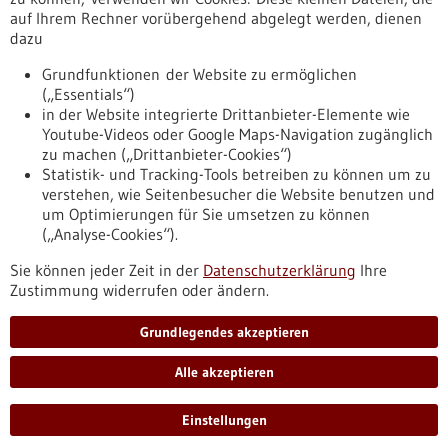
auf Ihrem Rechner vorübergehend abgelegt werden, dienen
dazu
zurücksetzen
Grundfunktionen der Website zu ermöglichen
(„Essentials“)
anzeigen
in der Website integrierte Drittanbieter-Elemente wie
Youtube-Videos oder Google Maps-Navigation zugänglich
zu machen („Drittanbieter-Cookies“)
Statistik- und Tracking-Tools betreiben zu können um zu
verstehen, wie Seitenbesucher die Website benutzen und
Nach oben
um Optimierungen für Sie umsetzen zu können
(„Analyse-Cookies“).
Sie können jeder Zeit in der
Datenschutzerklärung
Ihre
Informiert bleiben
Zustimmung widerrufen oder ändern.
Newsletter abonnieren
Grundlegendes akzeptieren
Alle akzeptieren
2026
©
Einstellungen