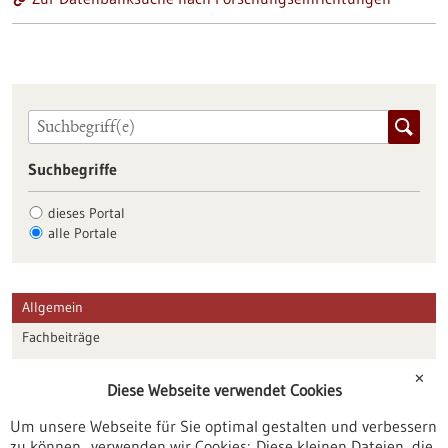
Suchbegriffe
dieses Portal
alle Portale
Allgemein
Fachbeiträge
Förderungen
✕
Diese Webseite verwendet Cookies
Veranstaltungen
Um unsere Webseite für Sie optimal gestalten und verbessern
Erscheinungsdatum
zu können, verwenden wir Cookies: Diese kleinen Dateien, die