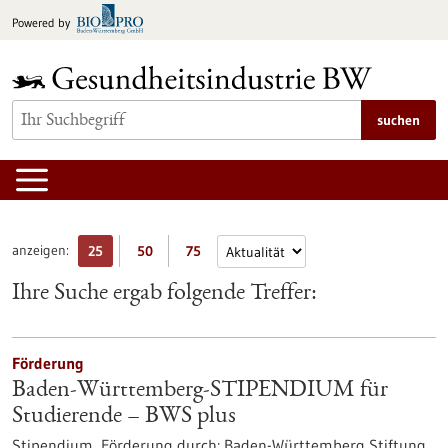
zum
Powered by
Inhalt
springen
suchen
anzeigen:
25
50
75
Ihre Suche ergab folgende Treffer:
Förderung
Baden-Württemberg-STIPENDIUM für
Studierende – BWS plus
Stipendium,
Förderung durch:
Baden-Württemberg Stiftung,