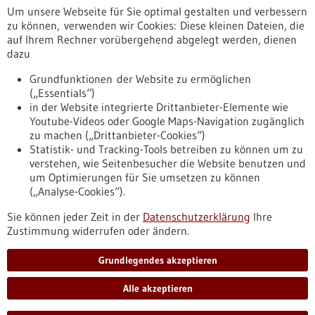
Um unsere Webseite für Sie optimal gestalten und verbessern
Erscheinungsdatum
zu können, verwenden wir Cookies: Diese kleinen Dateien, die
auf Ihrem Rechner vorübergehend abgelegt werden, dienen
dazu
zurücksetzen
Grundfunktionen der Website zu ermöglichen
(„Essentials“)
anzeigen
in der Website integrierte Drittanbieter-Elemente wie
Youtube-Videos oder Google Maps-Navigation zugänglich
zu machen („Drittanbieter-Cookies“)
Statistik- und Tracking-Tools betreiben zu können um zu
verstehen, wie Seitenbesucher die Website benutzen und
Nach oben
um Optimierungen für Sie umsetzen zu können
(„Analyse-Cookies“).
Sie können jeder Zeit in der
Datenschutzerklärung
Ihre
Informiert bleiben
Zustimmung widerrufen oder ändern.
Newsletter abonnieren
Grundlegendes akzeptieren
Alle akzeptieren