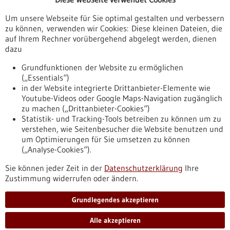
Veranstaltungen
Um unsere Webseite für Sie optimal gestalten und verbessern
Erscheinungsdatum
zu können, verwenden wir Cookies: Diese kleinen Dateien, die
auf Ihrem Rechner vorübergehend abgelegt werden, dienen
dazu
zurücksetzen
Grundfunktionen der Website zu ermöglichen
(„Essentials“)
anzeigen
in der Website integrierte Drittanbieter-Elemente wie
Youtube-Videos oder Google Maps-Navigation zugänglich
zu machen („Drittanbieter-Cookies“)
Statistik- und Tracking-Tools betreiben zu können um zu
verstehen, wie Seitenbesucher die Website benutzen und
Nach oben
um Optimierungen für Sie umsetzen zu können
(„Analyse-Cookies“).
Sie können jeder Zeit in der
Datenschutzerklärung
Ihre
Informiert bleiben
Zustimmung widerrufen oder ändern.
Newsletter abonnieren
Grundlegendes akzeptieren
Alle akzeptieren