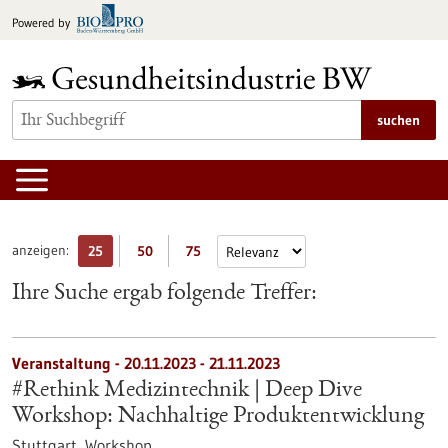
zum
Powered by
Inhalt
springen
suchen
anzeigen:
25
50
75
Ihre Suche ergab folgende Treffer:
Veranstaltung -
20.11.2023
-
21.11.2023
#Rethink Medizintechnik | Deep Dive
Workshop: Nachhaltige Produktentwicklung
Stuttgart,
Workshop